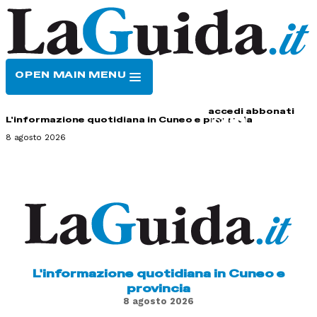
OPEN MAIN MENU
HOME
CONTATTI
accedi
abbonati
L'informazione quotidiana in Cuneo e provincia
8 agosto 2026
L'informazione quotidiana in Cuneo e
provincia
8 agosto 2026