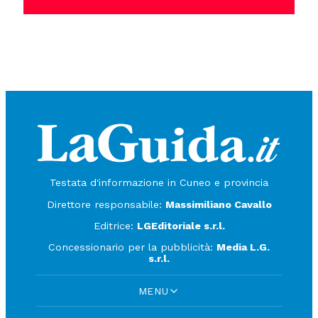
Testata d'informazione in Cuneo e provincia
Direttore responsabile:
Massimiliano Cavallo
Editrice:
LGEditoriale s.r.l.
Concessionario per la pubblicità:
Media L.G.
s.r.l.
MENU