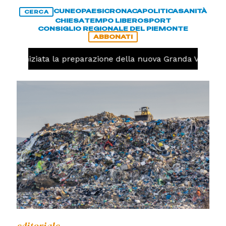
CUNEO
PAESI
CRONACA
POLITICA
SANITÀ
CERCA
CHIESA
TEMPO LIBERO
SPORT
CONSIGLIO REGIONALE DEL PIEMONTE
ABBONATI
volo, iniziata la preparazione della nuova Granda Volley (