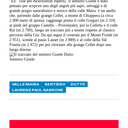
"EE" cioè per escursionisti esperti). Il sentiero Gioele è stato
pensato per scoprire uno degli angoli più aspri, selvaggi e di
grande pregio naturalistico e storico della valle Maira: è un anello
che, partendo dalle grange Collet, a monte di Chiappera (a circa
2.000 metri di quota), raggiunge prima il colle Greguri (m 2.310,
ai piedi del gruppo Castello – Provenzale), poi la Colletta e il colle
Rui (m 2.709), lungo un tracciato più a monte rispetto al classico
percorso della Gta. Da qui segue il crestone per il Monte Freide (m
2.951), scende al passo Lauset (m 2.889) e al colle della Val
Fissela (m 2.872) per poi ritornare alle grange Collet dopo una
lunga discesa.
Sentiero Gioele
VALLE MAIRA
SENTIERO
DUTTO
LAURENZ PAUL GARRONE