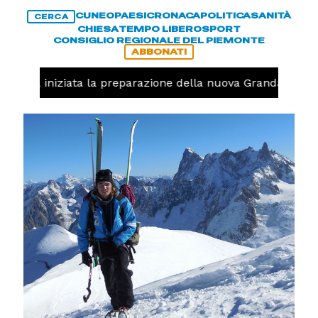
CUNEO
PAESI
CRONACA
POLITICA
SANITÀ
CERCA
CHIESA
TEMPO LIBERO
SPORT
CONSIGLIO REGIONALE DEL PIEMONTE
ABBONATI
lavolo, iniziata la preparazione della nuova Granda Volley