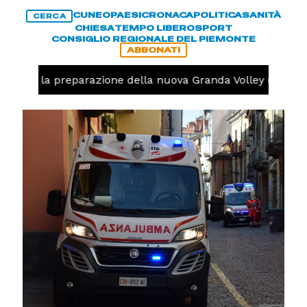
CUNEO
PAESI
CRONACA
POLITICA
SANITÀ
CERCA
CHIESA
TEMPO LIBERO
SPORT
CONSIGLIO REGIONALE DEL PIEMONTE
ABBONATI
iniziata la preparazione della nuova Granda Volley (FOTO e