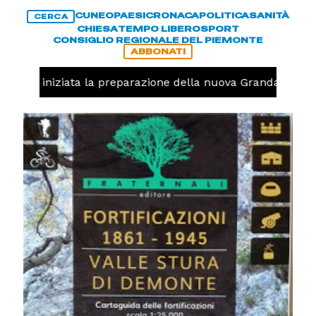
CUNEO
PAESI
CRONACA
POLITICA
SANITÀ
CERCA
CHIESA
TEMPO LIBERO
SPORT
CONSIGLIO REGIONALE DEL PIEMONTE
ABBONATI
avolo, iniziata la preparazione della nuova Granda Volley 