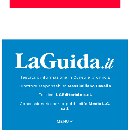
Testata d'informazione in Cuneo e provincia
Direttore responsabile:
Massimiliano Cavallo
Editrice:
LGEditoriale s.r.l.
Concessionario per la pubblicità:
Media L.G.
s.r.l.
MENU