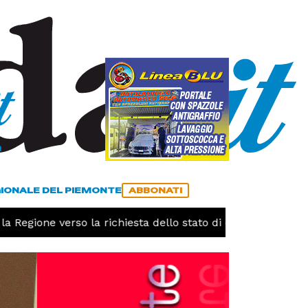
a
ACCEDI
ABBONATI
GIONALE DEL PIEMONTE
ABBONATI
 Regione verso la richiesta dello stato di calamità naturale