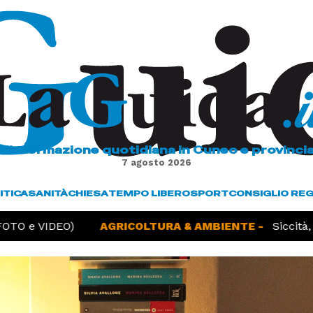
L'informazione quotidiana in Cuneo e provinci
7 agosto 2026
ITICA
SANITÀ
CHIESA
TEMPO LIBERO
SPORT
CONSIGLIO RE
TO e VIDEO)
AGRICOLTURA & AMBIENTE -
Siccità, la