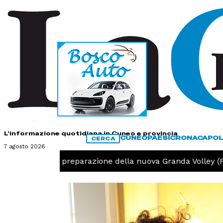
HOME
CONTATTI
L'informazione quotidiana in Cuneo e provincia
CUNEO
PAESI
CRONACA
POL
CERCA
7 agosto 2026
lo, iniziata la preparazione della nuova Granda Volley (FO