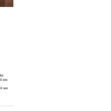
dei
il suo
il suo