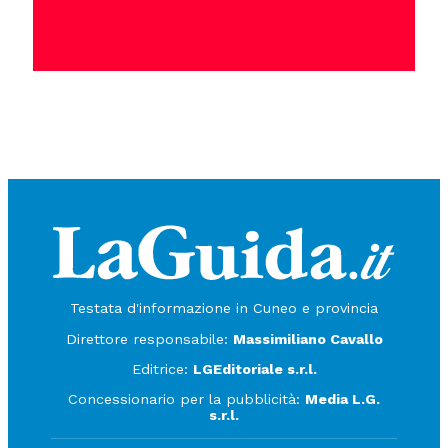
Testata d'informazione in Cuneo e provincia
Direttore responsabile:
Massimiliano Cavallo
Editrice:
LGEditoriale s.r.l.
Concessionario per la pubblicità:
Media L.G.
s.r.l.