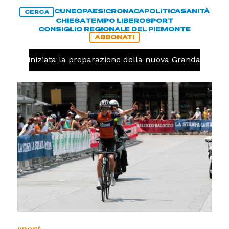
CUNEO
PAESI
CRONACA
POLITICA
SANITÀ
CERCA
CHIESA
TEMPO LIBERO
SPORT
CONSIGLIO REGIONALE DEL PIEMONTE
ABBONATI
avolo, iniziata la preparazione della nuova Granda Volley 