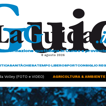
L'informazione quotidiana in Cuneo e provinci
8 agosto 2026
ITICA
SANITÀ
CHIESA
TEMPO LIBERO
SPORT
CONSIGLIO RE
olley (FOTO e VIDEO)
AGRICOLTURA & AMBIENTE -
Si