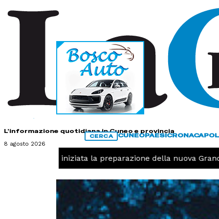
HOME
CONTATTI
L'informazione quotidiana in Cuneo e provincia
CUNEO
PAESI
CRONACA
POL
CERCA
8 agosto 2026
Pallavolo, iniziata la preparazione della nuova Granda V