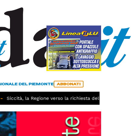
a
ACCEDI
ABBONATI
GIONALE DEL PIEMONTE
ABBONATI
ccità, la Regione verso la richiesta dello stato di calamità