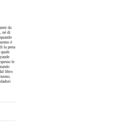
 anni da
, né di
, quando
l’uomo è
di la pena
l quale
grande
 spesso le
ntando
al libro
 buono,
dadori