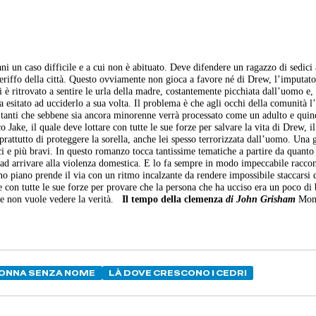
i un caso difficile e a cui non è abituato. Deve difendere un ragazzo di sedici
eriffo della città. Questo ovviamente non gioca a favore né di Drew, l’imputato
 è ritrovato a sentire le urla della madre, costantemente picchiata dall’uomo e
esitato ad ucciderlo a sua volta. Il problema è che agli occhi della comunità 
 tanti che sebbene sia ancora minorenne verrà processato come un adulto e quin
 Jake, il quale deve lottare con tutte le sue forze per salvare la vita di Drew, i
prattutto di proteggere la sorella, anche lei spesso terrorizzata dall’uomo. Una 
ici e più bravi. In questo romanzo tocca tantissime tematiche a partire da quanto
 ad arrivare alla violenza domestica. E lo fa sempre in modo impeccabile racco
no piano prende il via con un ritmo incalzante da rendere impossibile staccarsi d
 con tutte le sue forze per provare che la persona che ha ucciso era un poco di
re non vuole vedere la verità.
Il tempo della clemenza
di John Grisham
Mon
DONNA SENZA NOME
LÀ DOVE CRESCONO I CEDRI