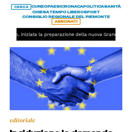
CUNEO
PAESI
CRONACA
POLITICA
SANITÀ
CERCA
CHIESA
TEMPO LIBERO
SPORT
CONSIGLIO REGIONALE DEL PIEMONTE
ABBONATI
llavolo, iniziata la preparazione della nuova Granda Voll
editoriale