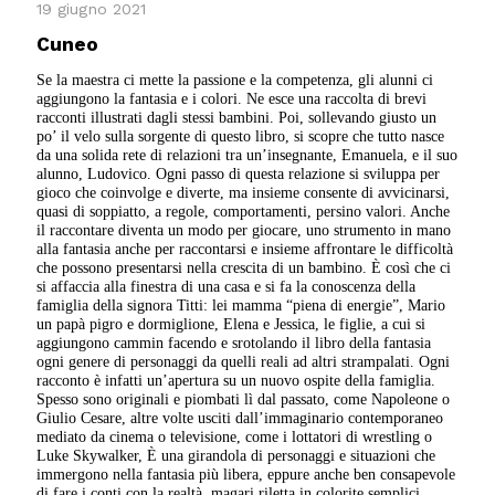
19 giugno 2021
Cuneo
Se la maestra ci mette la passione e la competenza, gli alunni ci
aggiungono la fantasia e i colori. Ne esce una raccolta di brevi
racconti illustrati dagli stessi bambini. Poi, sollevando giusto un
po’ il velo sulla sorgente di questo libro, si scopre che tutto nasce
da una solida rete di relazioni tra un’insegnante, Emanuela, e il suo
alunno, Ludovico. Ogni passo di questa relazione si sviluppa per
gioco che coinvolge e diverte, ma insieme consente di avvicinarsi,
quasi di soppiatto, a regole, comportamenti, persino valori. Anche
il raccontare diventa un modo per giocare, uno strumento in mano
alla fantasia anche per raccontarsi e insieme affrontare le difficoltà
che possono presentarsi nella crescita di un bambino. È così che ci
si affaccia alla finestra di una casa e si fa la conoscenza della
famiglia della signora Titti: lei mamma “piena di energie”, Mario
un papà pigro e dormiglione, Elena e Jessica, le figlie, a cui si
aggiungono cammin facendo e srotolando il libro della fantasia
ogni genere di personaggi da quelli reali ad altri strampalati. Ogni
racconto è infatti un’apertura su un nuovo ospite della famiglia.
Spesso sono originali e piombati lì dal passato, come Napoleone o
Giulio Cesare, altre volte usciti dall’immaginario contemporaneo
mediato da cinema o televisione, come i lottatori di wrestling o
Luke Skywalker, È una girandola di personaggi e situazioni che
immergono nella fantasia più libera, eppure anche ben consapevole
di fare i conti con la realtà, magari riletta in colorite semplici