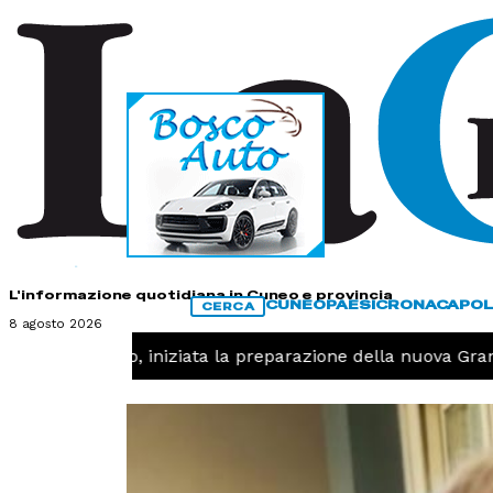
HOME
CONTATTI
L'informazione quotidiana in Cuneo e provincia
CUNEO
PAESI
CRONACA
POL
CERCA
8 agosto 2026
 -
Pallavolo, iniziata la preparazione della nuova Granda