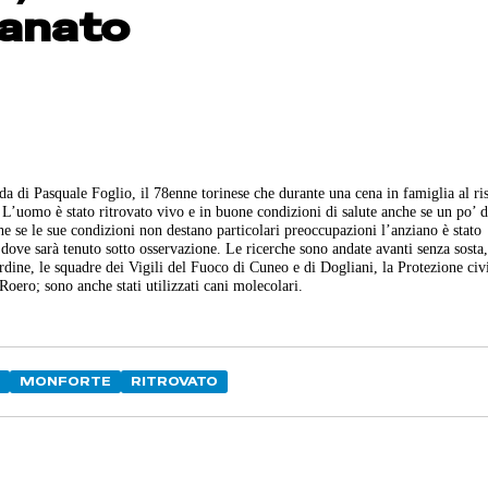
tanato
da di Pasquale Foglio, il 78enne torinese che durante una cena in famiglia al ris
 L’uomo è stato ritrovato vivo e in buone condizioni di salute anche se un po’ d
e se le sue condizioni non destano particolari preoccupazioni l’anziano è stato
dove sarà tenuto sotto osservazione. Le ricerche sono andate avanti senza sosta, 
rdine, le squadre dei Vigili del Fuoco di Cuneo e di Dogliani, la Protezione civi
oero; sono anche stati utilizzati cani molecolari.
MONFORTE
RITROVATO