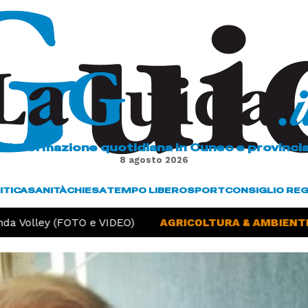
L'informazione quotidiana in Cuneo e provinci
8 agosto 2026
ITICA
SANITÀ
CHIESA
TEMPO LIBERO
SPORT
CONSIGLIO RE
 Volley (FOTO e VIDEO)
AGRICOLTURA & AMBIENTE -