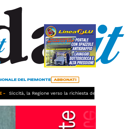
a
ACCEDI
ABBONATI
GIONALE DEL PIEMONTE
ABBONATI
Siccità, la Regione verso la richiesta dello stato di calami