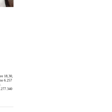
ore 18,30,
ano 6.257
.
3.277.340