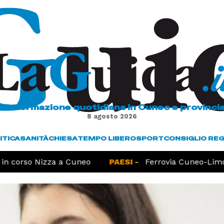
L'informazione quotidiana in Cuneo e provinci
8 agosto 2026
ITICA
SANITÀ
CHIESA
TEMPO LIBERO
SPORT
CONSIGLIO RE
n corso Nizza a Cuneo
PAESI -
Ferrovia Cuneo-Limone