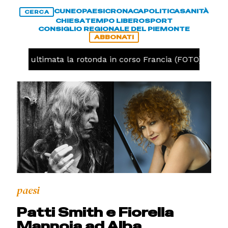
CUNEO
PAESI
CRONACA
POLITICA
SANITÀ
CERCA
CHIESA
TEMPO LIBERO
SPORT
CONSIGLIO REGIONALE DEL PIEMONTE
ABBONATI
uneo, ultimata la rotonda in corso Francia (FOTO)
CR
paesi
Patti Smith e Fiorella
Mannoia ad Alba