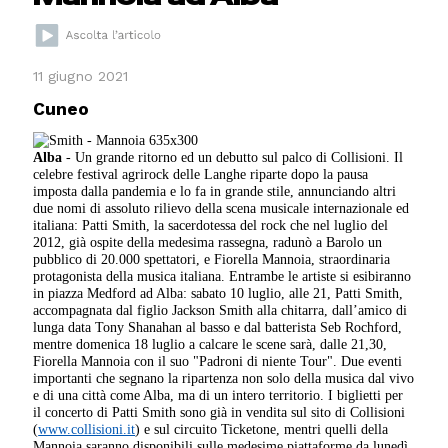
11 giugno 2021
Cuneo
Alba
- Un grande ritorno ed un debutto sul palco di Collisioni. Il
celebre festival agrirock delle Langhe riparte dopo la pausa
imposta dalla pandemia e lo fa in grande stile, annunciando altri
due nomi di assoluto rilievo della scena musicale internazionale ed
italiana: Patti Smith, la sacerdotessa del rock che nel luglio del
2012, già ospite della medesima rassegna, radunò a Barolo un
pubblico di 20.000 spettatori, e Fiorella Mannoia, straordinaria
protagonista della musica italiana. Entrambe le artiste si esibiranno
in piazza Medford ad Alba: sabato 10 luglio, alle 21, Patti Smith,
accompagnata dal figlio Jackson Smith alla chitarra, dall’amico di
lunga data Tony Shanahan al basso e dal batterista Seb Rochford,
mentre domenica 18 luglio a calcare le scene sarà, dalle 21,30,
Fiorella Mannoia con il suo "Padroni di niente Tour". Due eventi
importanti che segnano la ripartenza non solo della musica dal vivo
e di una città come Alba, ma di un intero territorio. I biglietti per
il concerto di Patti Smith sono già in vendita sul sito di Collisioni
(
www.collisioni.it
) e sul circuito Ticketone, mentri quelli della
Mannoia saranno disponibili sulle medesime piattaforme da lunedì