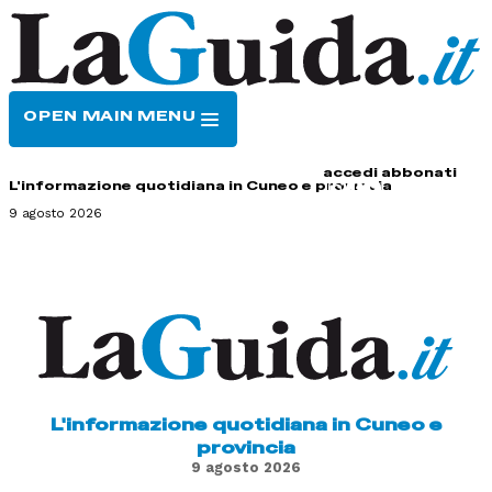
OPEN MAIN MENU
HOME
CONTATTI
accedi
abbonati
L'informazione quotidiana in Cuneo e provincia
9 agosto 2026
L'informazione quotidiana in Cuneo e
provincia
9 agosto 2026