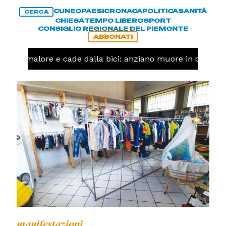
CUNEO
PAESI
CRONACA
POLITICA
SANITÀ
CERCA
CHIESA
TEMPO LIBERO
SPORT
CONSIGLIO REGIONALE DEL PIEMONTE
ABBONATI
a un malore e cade dalla bici: anziano muore in corso N
manifestazioni