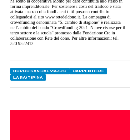
ha scelto la cooperativa Momo per dare continuità allo stesso in
forma imprenditoriale. Per sostenere i costi del trasloco è stata
attivata una raccolta fondi a cui tutti possono contribuire
collegandosi al sito www.retedeldono.it.
La campagna di
crowdfunding denominata “S..cambio di stagione” è realizzata
nell’ambito del bando “Crowdfunding 2021. Nuove risorse per il
terzo settore e la scuola” promosso dalla Fondazione Crc in
collaborazione con Rete del dono. Per altre informazioni: tel.
320.9522412.
BORGO SAN DALMAZZO
CARPENTIERE
LA RA(T)PINA