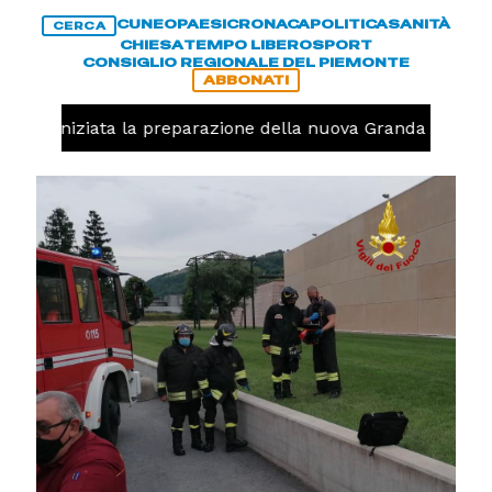
CUNEO
PAESI
CRONACA
POLITICA
SANITÀ
CERCA
CHIESA
TEMPO LIBERO
SPORT
CONSIGLIO REGIONALE DEL PIEMONTE
ABBONATI
volo, iniziata la preparazione della nuova Granda Volley 