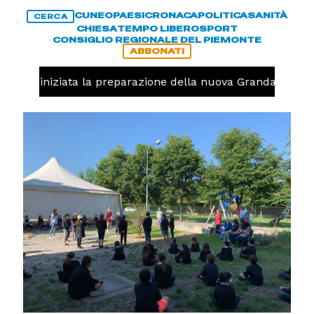
CUNEO
PAESI
CRONACA
POLITICA
SANITÀ
CERCA
CHIESA
TEMPO LIBERO
SPORT
CONSIGLIO REGIONALE DEL PIEMONTE
ABBONATI
avolo, iniziata la preparazione della nuova Granda Volley