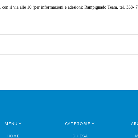
o, con il via alle 10 (per informazioni e adesioni: Rampignado Team, tel. 338- 
MENU
CATEGORIE
AR
HOME
CHIESA
M