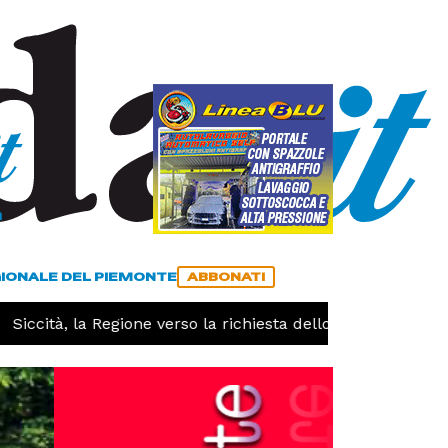
a
ACCEDI
ABBONATI
GIONALE DEL PIEMONTE
ABBONATI
ccità, la Regione verso la richiesta dello stato di calamità