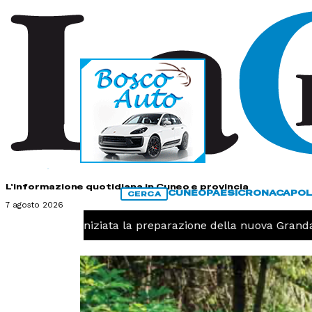
HOME
CONTATTI
L'informazione quotidiana in Cuneo e provincia
CUNEO
PAESI
CRONACA
POL
CERCA
7 agosto 2026
-
Pallavolo, iniziata la preparazione della nuova Granda V