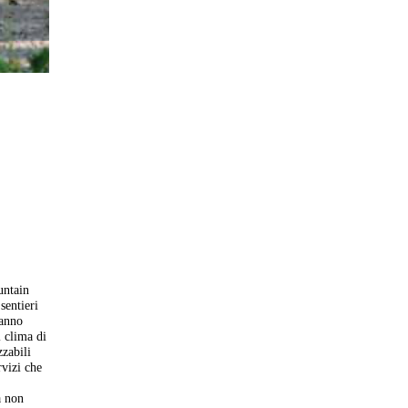
untain
sentieri
ranno
l clima di
zzabili
rvizi che
a non