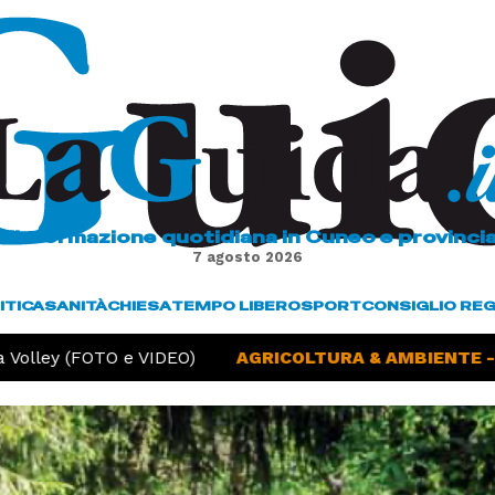
L'informazione quotidiana in Cuneo e provinci
7 agosto 2026
ITICA
SANITÀ
CHIESA
TEMPO LIBERO
SPORT
CONSIGLIO RE
olley (FOTO e VIDEO)
AGRICOLTURA & AMBIENTE -
Si