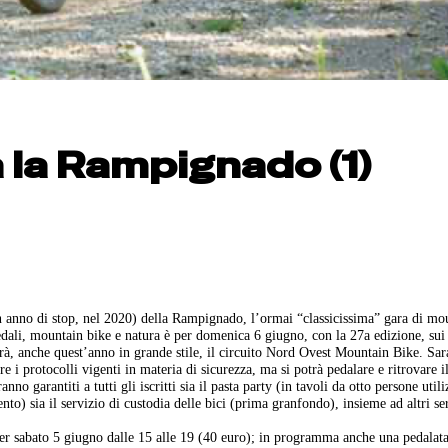
la Rampignado (1)
un anno di stop, nel 2020) della Rampignado, l’ormai “classicissima” gara di mo
dali, mountain bike e natura è per domenica 6 giugno, con la 27a edizione, sui 
irà, anche quest’anno in grande stile, il circuito Nord Ovest Mountain Bike. Sa
e i protocolli vigenti in materia di sicurezza, ma si potrà pedalare e ritrovare i
o garantiti a tutti gli iscritti sia il pasta party (in tavoli da otto persone utili
nto) sia il servizio di custodia delle bici (prima granfondo), insieme ad altri se
 per sabato 5 giugno dalle 15 alle 19 (40 euro); in programma anche una pedalat