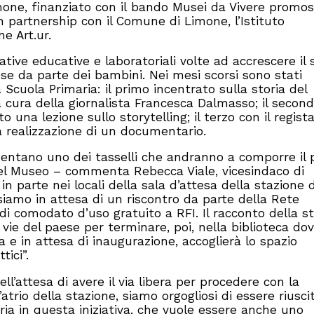
mone, finanziato con il bando Musei da Vivere promo
 partnership con il Comune di Limone, l’Istituto
e Art.ur.
iative educative e laboratoriali volte ad accrescere il
e da parte dei bambini. Nei mesi scorsi sono stati
la Scuola Primaria: il primo incentrato sulla storia del
cura della giornalista Francesca Dalmasso; il secon
 una lezione sullo storytelling; il terzo con il regist
 la realizzazione di un documentario.
sentano uno dei tasselli che andranno a comporre il 
el Museo – commenta Rebecca Viale, vicesindaco di
in parte nei locali della sala d’attesa della stazione d
siamo in attesa di un riscontro da parte della Rete
a di comodato d’uso gratuito a RFI. Il racconto della st
 vie del paese per terminare, poi, nella biblioteca dov
 e in attesa di inaugurazione, accoglierà lo spazio
tici”.
ll’attesa di avere il via libera per procedere con la
’atrio della stazione, siamo orgogliosi di essere riuscit
aria in questa iniziativa, che vuole essere anche uno