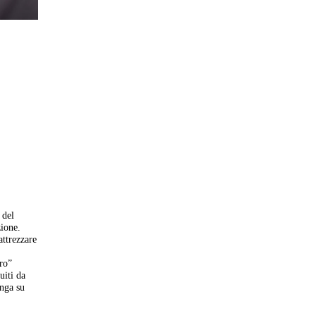
 del
zione.
attrezzare
oro”
uiti da
unga su