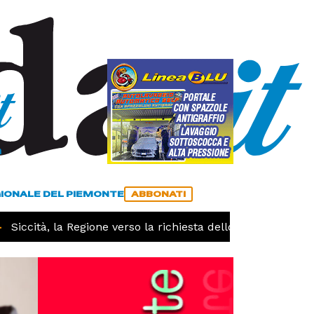
a
ACCEDI
ABBONATI
GIONALE DEL PIEMONTE
ABBONATI
Siccità, la Regione verso la richiesta dello stato di calami