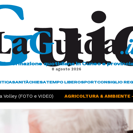
L'informazione quotidiana in Cuneo e provinci
8 agosto 2026
ITICA
SANITÀ
CHIESA
TEMPO LIBERO
SPORT
CONSIGLIO RE
 Volley (FOTO e VIDEO)
AGRICOLTURA & AMBIENTE -