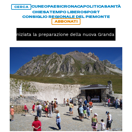
CUNEO
PAESI
CRONACA
POLITICA
SANITÀ
CERCA
CHIESA
TEMPO LIBERO
SPORT
CONSIGLIO REGIONALE DEL PIEMONTE
ABBONATI
volo, iniziata la preparazione della nuova Granda Volley 