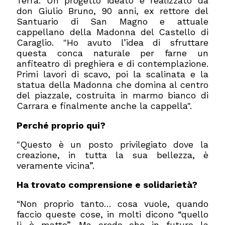
Terra. U
n progetto ideato e realizzato da
don Giulio Bruno, 90 anni, ex rettore del
Santuario di San Magno e attuale
cappellano della Madonna del Castello di
Caraglio.
Ho avuto l’idea di sfruttare
"
questa conca naturale per farne un
anfiteatro di preghiera e di contemplazione.
Primi lavori di scavo, poi la scalinata e la
statua della Madonna che domina al centro
del piazzale, costruita in marmo bianco di
Carrara e finalmente anche la cappella".
Perché proprio qui?
Questo è un posto privilegiato dove la
"
creazione, in tutta la sua bellezza, è
veramente vicina”.
Ha trovato comprensione e solidarietà?
Non proprio tanto… cosa vuole, quando
“
faccio queste cose, in molti dicono “quello
lì è matto”. Ma credo che in futuro la