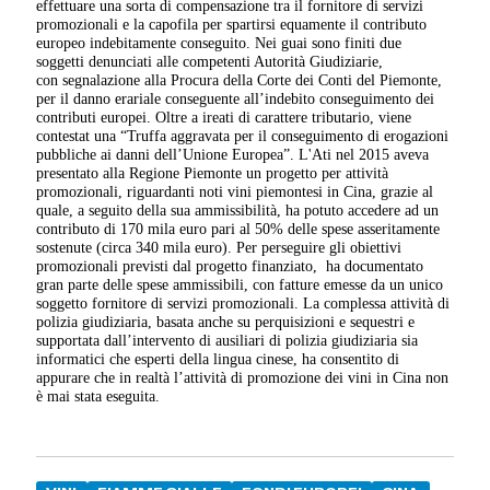
effettuare una sorta di compensazione tra il fornitore di servizi
promozionali e la capofila per spartirsi equamente il contributo
europeo indebitamente conseguito. Nei guai sono finiti due
soggetti denunciati alle competenti Autorità Giudiziarie,
con segnalazione alla Procura della Corte dei Conti del Piemonte,
per il danno erariale conseguente all’indebito conseguimento dei
contributi europei. Oltre a ireati di carattere tributario, viene
contestat una “Truffa aggravata per il conseguimento di erogazioni
pubbliche ai danni dell’Unione Europea”. L'Ati nel 2015 aveva
presentato alla Regione Piemonte un progetto per attività
promozionali, riguardanti noti vini piemontesi in Cina, grazie al
quale, a seguito della sua ammissibilità, ha potuto accedere ad un
contributo di 170 mila euro pari al 50% delle spese asseritamente
sostenute (circa 340 mila euro). Per perseguire gli obiettivi
promozionali previsti dal progetto finanziato, ha documentato
gran parte delle spese ammissibili, con fatture emesse da un unico
soggetto fornitore di servizi promozionali. La complessa attività di
polizia giudiziaria, basata anche su perquisizioni e sequestri e
supportata dall’intervento di ausiliari di polizia giudiziaria sia
informatici che esperti della lingua cinese, ha consentito di
appurare che in realtà l’attività di promozione dei vini in Cina non
è mai stata eseguita.