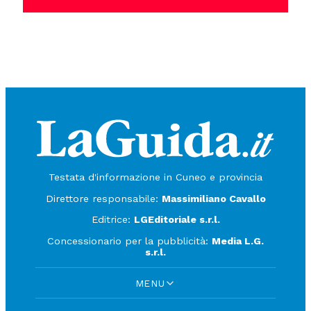
Testata d'informazione in Cuneo e provincia
Direttore responsabile:
Massimiliano Cavallo
Editrice:
LGEditoriale s.r.l.
Concessionario per la pubblicità:
Media L.G.
s.r.l.
MENU