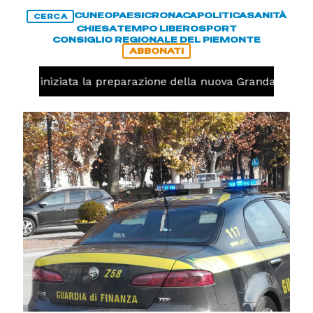
CUNEO
PAESI
CRONACA
POLITICA
SANITÀ
CERCA
CHIESA
TEMPO LIBERO
SPORT
CONSIGLIO REGIONALE DEL PIEMONTE
ABBONATI
avolo, iniziata la preparazione della nuova Granda Volley