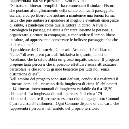
rappresentata dal vice presidente Ezio Raviola.
“Si tratta di itinerari semplici - ha commentato il sindaco Fissore -
che puntano al miglioramento della salute con facili passeggiate,
esercizi a corpo libero che aiutano a mantenere una buona forma
fisica che può aiutare a rispondere al meglio a eventuali emergenze
di salute, a pandemie come quella tuttora in corso. A livello
psicologico la passeggiata aiuta a far stare insieme le persone, a
organizzare giornate in compagnia, a condividere il tempo libero
in salute, ad apprezzare e conservare le bellezze paesaggistiche che
ci circondano”.
Il presidente del Consorzio, Giancarlo Arneodo, si è dichiarato
“felice” di aver preso parte all’iniziativa in quanto, ha detto,
“crediamo che la salute abbia un grosso impatto sociale. Il progetto
propone tanti percorsi che si possono effettuare senza attrezzature
particolari e che sono di grande beneficio per tutti noi, senza
distinzione di età”.
Nell’ambito del progetto sono stati definiti, condivisi e realizzati 8
itinerari comunali, ciascuno della lunghezza di circa 10 chilometri
e 14 itinerari intercomunali di lunghezza variabile da 6 a 18,50
chilometri. La lunghezza di tutti i percorsi è di circa 179
chilometri, mentre il perimetro esterno che collega gli otto Comuni
è pari a circa 84 chilometri. Ogni Comune dispone di una carta che
rappresenta i percorsi nell’ambito del proprio territorio.