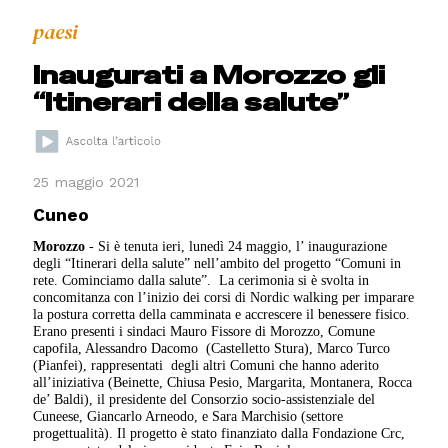
paesi
Inaugurati a Morozzo gli
“Itinerari della salute”
25 maggio 2021
Cuneo
Morozzo
- Si è tenuta ieri, lunedì 24 maggio, l’ inaugurazione
degli “Itinerari della salute” nell’ambito del progetto “Comuni in
rete. Cominciamo dalla salute”. La cerimonia si è svolta in
concomitanza con l’inizio dei corsi di Nordic walking per imparare
la postura corretta della camminata e accrescere il benessere fisico.
Erano presenti i sindaci Mauro Fissore di Morozzo, Comune
capofila, Alessandro Dacomo (Castelletto Stura), Marco Turco
(Pianfei), rappresentati degli altri Comuni che hanno aderito
all’iniziativa (Beinette, Chiusa Pesio, Margarita, Montanera, Rocca
de’ Baldi), il presidente del Consorzio socio-assistenziale del
Cuneese, Giancarlo Arneodo, e Sara Marchisio (settore
progettualità). Il progetto è stato finanziato dalla Fondazione Crc,