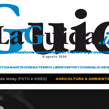
L'informazione quotidiana in Cuneo e provinci
8 agosto 2026
ITICA
SANITÀ
CHIESA
TEMPO LIBERO
SPORT
CONSIGLIO RE
a Volley (FOTO e VIDEO)
AGRICOLTURA & AMBIENTE -