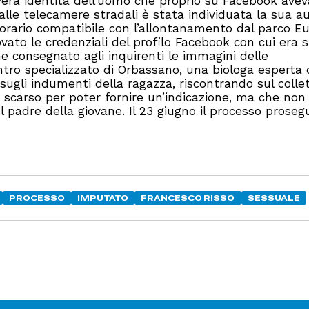
la vera identità dell’uomo che proprio su Facebook ave
 Dalle telecamere stradali è stata individuata la sua a
 orario compatibile con l’allontanamento dal parco E
ovato le credenziali del profilo Facebook con cui era 
e consegnato agli inquirenti le immagini delle
ntro specializzato di Orbassano, una biologa esperta 
 sugli indumenti della ragazza, riscontrando sul colle
 scarso per poter fornire un’indicazione, ma che non
l padre della giovane. Il 23 giugno il processo proseg
PROCESSO
IMPUTATO
FRANCESCO RISSO
SESSUALE