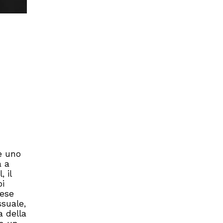
e uno
a a
 il
oi
nese
ssuale,
a della