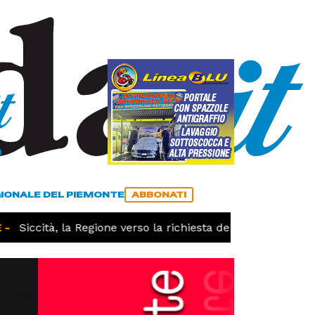
a
ACCEDI
ABBONATI
GIONALE DEL PIEMONTE
ABBONATI
Siccità, la Regione verso la richiesta dello stato di calam