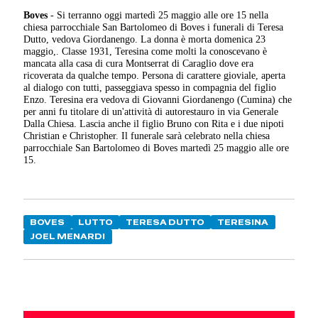
Boves
- Si terranno oggi martedì 25 maggio alle ore 15 nella
chiesa parrocchiale San Bartolomeo di Boves i funerali di Teresa
Dutto, vedova Giordanengo. La donna è morta domenica 23
maggio,. Classe 1931, Teresina come molti la conoscevano è
mancata alla casa di cura Montserrat di Caraglio dove era
ricoverata da qualche tempo. Persona di carattere gioviale, aperta
al dialogo con tutti, passeggiava spesso in compagnia del figlio
Enzo. Teresina era vedova di Giovanni Giordanengo (Cumina) che
per anni fu titolare di un'attività di autorestauro in via Generale
Dalla Chiesa. Lascia anche il figlio Bruno con Rita e i due nipoti
Christian e Christopher. Il funerale sarà celebrato nella chiesa
parrocchiale San Bartolomeo di Boves martedì 25 maggio alle ore
15.
BOVES
LUTTO
TERESA DUTTO
TERESINA
JOEL MENARDI