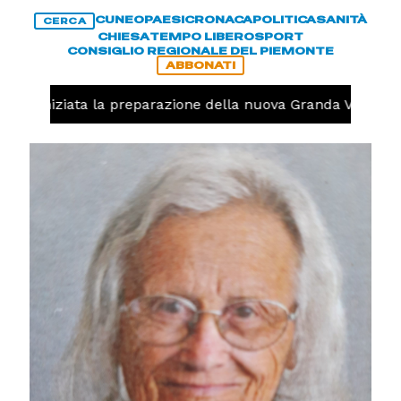
CUNEO
PAESI
CRONACA
POLITICA
SANITÀ
CERCA
CHIESA
TEMPO LIBERO
SPORT
CONSIGLIO REGIONALE DEL PIEMONTE
ABBONATI
olo, iniziata la preparazione della nuova Granda Volley (