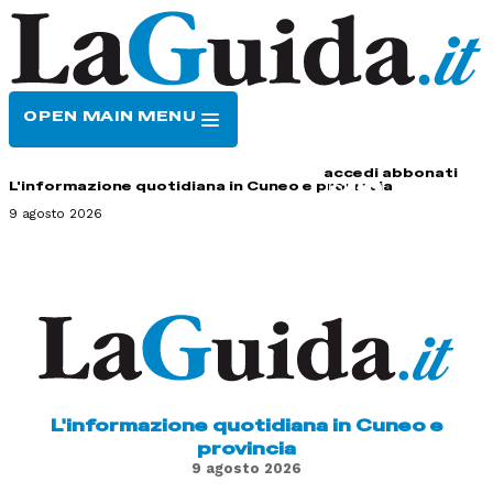
OPEN MAIN MENU
HOME
CONTATTI
accedi
abbonati
L'informazione quotidiana in Cuneo e provincia
9 agosto 2026
L'informazione quotidiana in Cuneo e
provincia
9 agosto 2026