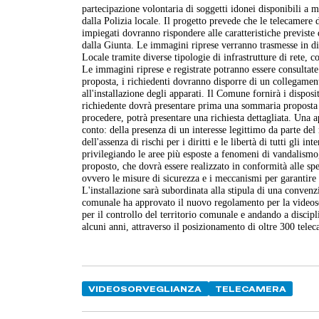
partecipazione volontaria di soggetti idonei disponibili a m
dalla Polizia locale. Il progetto prevede che le telecamere d
impiegati dovranno rispondere alle caratteristiche previste
dalla Giunta. Le immagini riprese verranno trasmesse in dir
Locale tramite diverse tipologie di infrastrutture di rete, c
Le immagini riprese e registrate potranno essere consultate 
proposta, i richiedenti dovranno disporre di un collegament
all'installazione degli apparati. Il Comune fornirà i dispos
richiedente dovrà presentare prima una sommaria proposta d
procedere, potrà presentare una richiesta dettagliata. Una 
conto: della presenza di un interesse legittimo da parte del r
dell'assenza di rischi per i diritti e le libertà di tutti gli i
privilegiando le aree più esposte a fenomeni di vandalismo,
proposto, che dovrà essere realizzato in conformità alle spec
ovvero le misure di sicurezza e i meccanismi per garantire
L'installazione sarà subordinata alla stipula di una conven
comunale ha approvato il nuovo regolamento per la videoso
per il controllo del territorio comunale e andando a discipl
alcuni anni, attraverso il posizionamento di oltre 300 telec
VIDEOSORVEGLIANZA
TELECAMERA