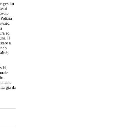
e gestito
stemi
rovate
 Polizia
rvizio.
ia
ura ed
ini. Il
stare a
nendo
alità;
o
schi,
unale.
lio
attuate
ttà già da