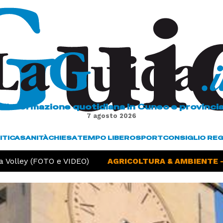
L'informazione quotidiana in Cuneo e provinci
7 agosto 2026
ITICA
SANITÀ
CHIESA
TEMPO LIBERO
SPORT
CONSIGLIO RE
olley (FOTO e VIDEO)
AGRICOLTURA & AMBIENTE -
Si