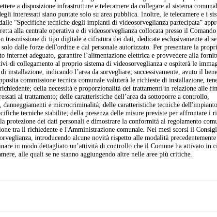
ettere a disposizione infrastrutture e telecamere da collegare al sistema comunal
egli interessati siano puntate solo su area pubblica. Inoltre, le telecamere e i si
 dalle “Specifiche tecniche degli impianti di videosorveglianza partecipata” app
etta alla centrale operativa e di videosorveglianza collocata presso il Comando
on trasmissione di tipo digitale e cifratura dei dati, dedicate esclusivamente al se
solo dalle forze dell'ordine e dal personale autorizzato. Per presentare la propr
o internet adeguato, garantire l’alimentazione elettrica e provvedere alla fornit
itivi di collegamento al proprio sistema di videosorveglianza e ospiterà le immag
i installazione, indicando l’area da sorvegliare; successivamente, avuto il bene
apposita commissione tecnica comunale valuterà le richieste di installazione, te
ichiedente; della necessità e proporzionalità dei trattamenti in relazione alle fin
nteressati al trattamento; delle caratteristiche dell’area da sottoporre a controllo,
 danneggiamenti e microcriminalità; delle caratteristiche tecniche dell'impiant
ifiche tecniche stabilite; della presenza delle misure previste per affrontare i ri
 la protezione dei dati personali e dimostrare la conformità al regolamento com
zione tra il richiedente e l'Amministrazione comunale. Nei mesi scorsi il Consig
rveglianza, introducendo alcune novità rispetto alle modalità precedentemente 
inare in modo dettagliato un’attività di controllo che il Comune ha attivato in ci
amere, alle quali se ne stanno aggiungendo altre nelle aree più critiche.