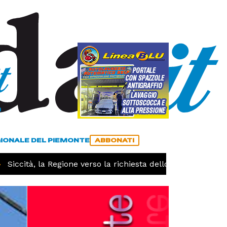
a
ACCEDI
ABBONATI
GIONALE DEL PIEMONTE
ABBONATI
ccità, la Regione verso la richiesta dello stato di calamità