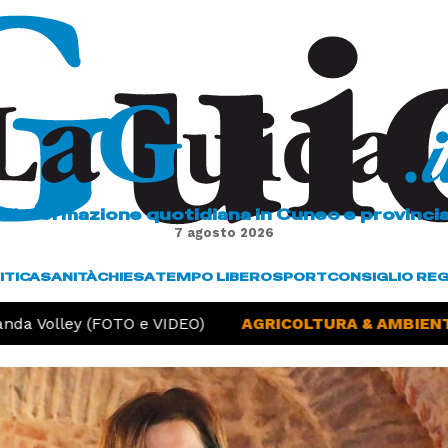
L'informazione quotidiana in Cuneo e provinci
7 agosto 2026
ITICA
SANITÀ
CHIESA
TEMPO LIBERO
SPORT
CONSIGLIO RE
da Volley (FOTO e VIDEO)
AGRICOLTURA & AMBIENTE 