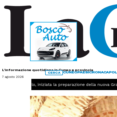
HOME
CONTATTI
L'informazione quotidiana in Cuneo e provincia
CUNEO
PAESI
CRONACA
POL
CERCA
7 agosto 2026
RT -
Pallavolo, iniziata la preparazione della nuova Gran