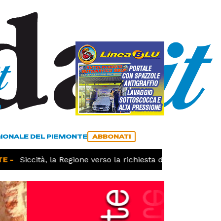
a
ACCEDI
ABBONATI
GIONALE DEL PIEMONTE
ABBONATI
-
Siccità, la Regione verso la richiesta dello stato di cal