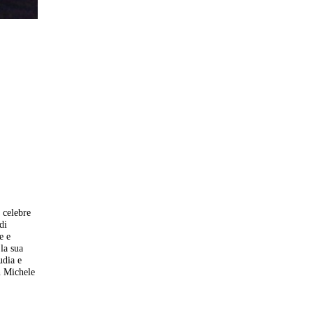
 celebre
di
e e
la sua
udia e
an Michele