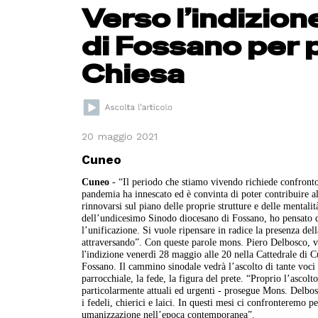
Verso l’indizion
di Fossano per p
Chiesa
20 maggio 2021
Cuneo
Cuneo
- “Il periodo che stiamo vivendo richiede confronto 
pandemia ha innescato ed è convinta di poter contribuire al
rinnovarsi sul piano delle proprie strutture e delle mental
dell’undicesimo Sinodo diocesano di Fossano, ho pensato 
l’unificazione. Si vuole ripensare in radice la presenza del
attraversando”. Con queste parole mons. Piero Delbosco, v
l'indizione venerdì 28 maggio alle 20 nella Cattedrale di Cu
Fossano. Il cammino sinodale vedrà l’ascolto di tante voci 
parrocchiale, la fede, la figura del prete. “Proprio l’ascolt
particolarmente attuali ed urgenti - prosegue Mons. Delbosc
i fedeli, chierici e laici. In questi mesi ci confronteremo p
umanizzazione nell’epoca contemporanea”.