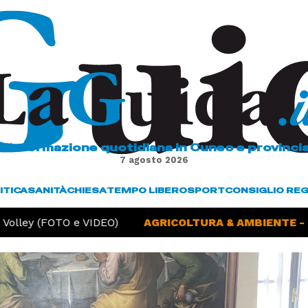
L'informazione quotidiana in Cuneo e provinci
7 agosto 2026
ITICA
SANITÀ
CHIESA
TEMPO LIBERO
SPORT
CONSIGLIO RE
olley (FOTO e VIDEO)
AGRICOLTURA & AMBIENTE -
Si