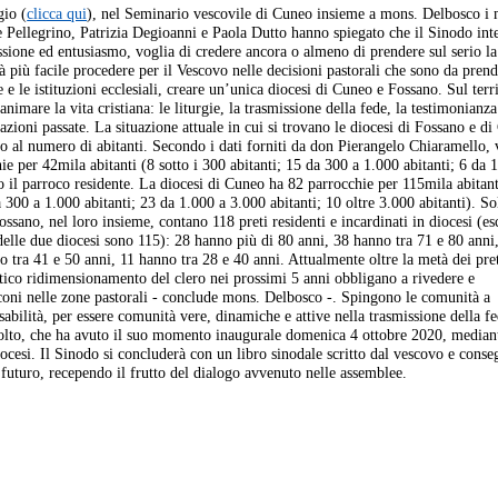
gio (
clicca qui
), nel Seminario vescovile di Cuneo insieme a mons. Delbosco i
 Pellegrino, Patrizia Degioanni e Paola Dutto hanno spiegato che il Sinodo int
ssione ed entusiasmo, voglia di credere ancora o almeno di prendere sul serio la
rà più facile procedere per il Vescovo nelle decisioni pastorali che sono da prend
 e le istituzioni ecclesiali, creare un’unica diocesi di Cuneo e Fossano. Sul terri
animare la vita cristiana: le liturgie, la trasmissione della fede, la testimonianza
razioni passate. La situazione attuale in cui si trovano le diocesi di Fossano e d
to al numero di abitanti. Secondo i dati forniti da don Pierangelo Chiaramello, 
ie per 42mila abitanti (8 sotto i 300 abitanti; 15 da 300 a 1.000 abitanti; 6 da 
o il parroco residente. La diocesi di Cuneo ha 82 parrocchie per 115mila abitan
a 300 a 1.000 abitanti; 23 da 1.000 a 3.000 abitanti; 10 oltre 3.000 abitanti). S
ssano, nel loro insieme, contano 118 preti residenti e incardinati in diocesi (e
e delle due diocesi sono 115): 28 hanno più di 80 anni, 38 hanno tra 71 e 80 anni
 tra 41 e 50 anni, 11 hanno tra 28 e 40 anni. Attualmente oltre la metà dei pre
stico ridimensionamento del clero nei prossimi 5 anni obbligano a rivedere e
aconi nelle zone pastorali - conclude mons. Delbosco -. Spingono le comunità a
abilità, per essere comunità vere, dinamiche e attive nella trasmissione della f
scolto, che ha avuto il suo momento inaugurale domenica 4 ottobre 2020, median
iocesi. Il Sinodo si concluderà con un libro sinodale scritto dal vescovo e conse
l futuro, recependo il frutto del dialogo avvenuto nelle assemblee.