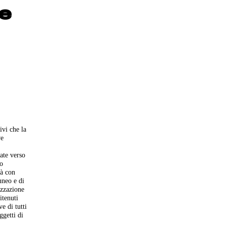
 e
ivi che la
ve
ate verso
mo
rà con
uneo e di
izzazione
itenuti
e di tutti
ggetti di