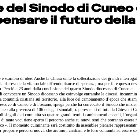
e del Sinodo di Cuneo
ensare il futuro della
e scambio di idee. Anche la Chiesa sente la sollecitazione dei grandi interrogat
la ripresa della vita sociale offrendo risorse di speranza, ma per fare questo de
ità. Perciò a 23 anni dalla conclusione del quarto Sinodo diocesano di Cuneo e
di convocare un Sinodo diocesano che coinvolge entrambe le diocesi, incammin
la comunità cristiana sul territorio, alla luce del cambiamento d’epoca che stia
escovo di Cuneo e di Fossano, spiega perché ha convocato il Sinodo che inizie
neo alla presenza di 106 delegati sinodali, rappresentati di tutta la Chiesa di C
di singoli e di comunità su quattro grandi temi: i cambiamenti epocali, l’organ
o di tante voci tiene aperto il percorso anche su nuovi temi che potranno essere r
o -. Il momento culminante sarà costituito da assemblee plenarie rappresentativ
er proporre percorsi nuovi, che aiutino i cristiani e le loro comunità ad essere so