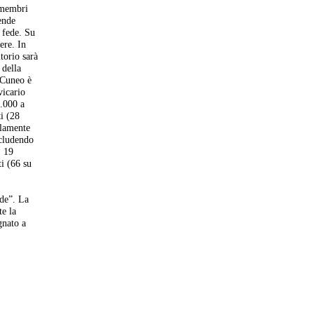
 membri
ende
 fede. Su
ere. In
torio sarà
 della
i Cuneo è
vicario
1.000 a
ti (28
olamente
scludendo
, 19
ti (66 su
ede”. La
te la
gnato a