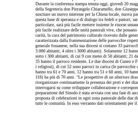
Durante la conferenza stampa tenuta oggi, giovedì 20 mag
della Segreteria don Pierangelo Chiaramello, don Giuseppe
suscitare un nuovo interesse per la Chiesa locale, nuova pa
questa base di speranza e di dialogo tra fedeli e pastori, sa
particolare, sarà più facile mettere insieme le risorse umane
più facile realizzare delle unità pastorali vive, che possano 
carità, la cura del patrimonio culturale ricevuto dalle gene
caratterizzata dalla frammentazione delle parrocchie rispet
generale fossanese, nella sua diocesi si contano 33 parrocch
3.000 abitanti; 4 oltre i 3000 abitanti). Solamente 12 hann
sotto i 300 abitanti, di cui 9 con meno di 50 abitanti; 21 d
35 hanno il parroco residente. Le due diocesi di Cuneo e Fo
i religiosi), di cui 52 sono parroci in carica (le parrocchi
hanno tra 61 e 70 anni, 12 hanno tra 51 e 60 anni, 10 hanno
118) ha più di 70 anni. “Le prospettive di un ulteriore dra
riorganizzare continuamente la presenza dei preti e dei di
interrogarsi su come sviluppare collaborazione e correspons
preparazione del Sinodo è stata avviata con una fase di a
proposta di celebrazioni in ogni zona pastorale delle due d
tutte le comunità. In esso verranno dati orientamenti per i