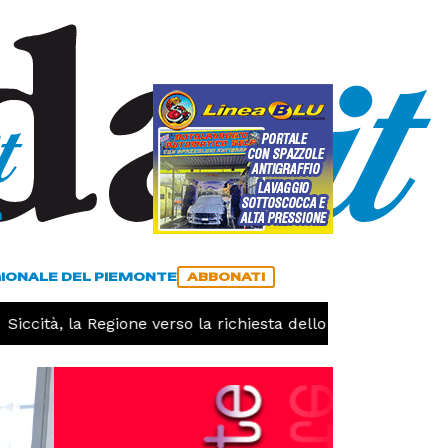
a
ACCEDI
ABBONATI
GIONALE DEL PIEMONTE
ABBONATI
ccità, la Regione verso la richiesta dello stato di calamità