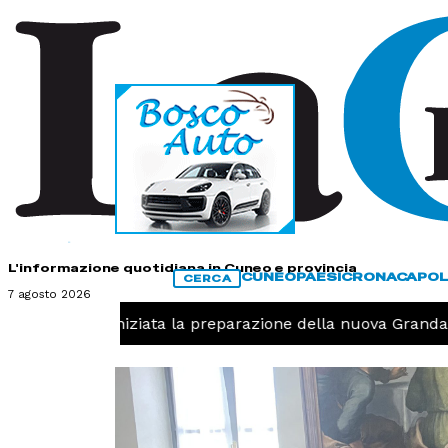
HOME
CONTATTI
L'informazione quotidiana in Cuneo e provincia
CUNEO
PAESI
CRONACA
POL
CERCA
7 agosto 2026
Pallavolo, iniziata la preparazione della nuova Granda V