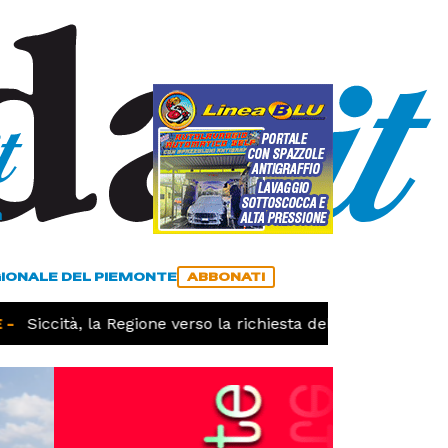
a
ACCEDI
ABBONATI
GIONALE DEL PIEMONTE
ABBONATI
Siccità, la Regione verso la richiesta dello stato di calam