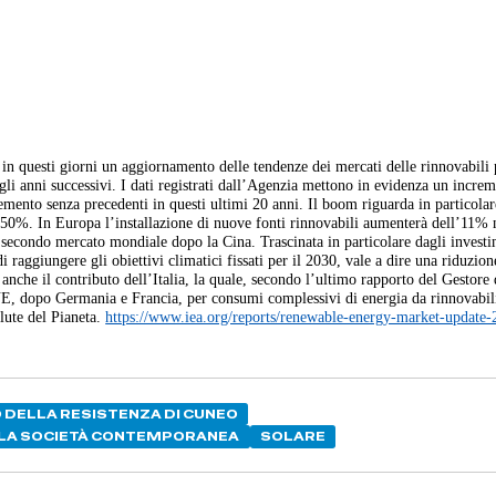
in questi giorni un aggiornamento delle tendenze dei mercati delle rinnovabili p
li anni successivi. I dati registrati dall’Agenzia mettono in evidenza un increm
mento senza precedenti in questi ultimi 20 anni. Il boom riguarda in particolar
l 50%. In Europa l’installazione di nuove fonti rinnovabili aumenterà dell’11%
il secondo mercato mondiale dopo la Cina. Trascinata in particolare dagli investi
raggiungere gli obiettivi climatici fissati per il 2030, vale a dire una riduzion
 anche il contributo dell’Italia, la quale, secondo l’ultimo rapporto del Gestore 
’UE, dopo Germania e Francia, per consumi complessivi di energia da rinnovabil
lute del Pianeta.
https://www.iea.org/reports/renewable-energy-market-update
 DELLA RESISTENZA DI CUNEO
ELLA SOCIETÀ CONTEMPORANEA
SOLARE