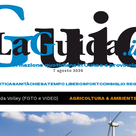
L'informazione quotidiana in Cuneo e provinci
7 agosto 2026
ITICA
SANITÀ
CHIESA
TEMPO LIBERO
SPORT
CONSIGLIO RE
a Volley (FOTO e VIDEO)
AGRICOLTURA & AMBIENTE -