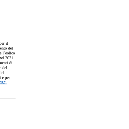
er il
ento del
e l’eolico
 nel 2021
menti di
e del
dei
i e per
-2021