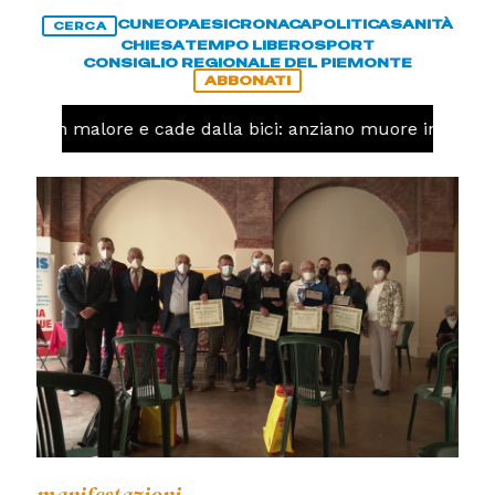
CUNEO
PAESI
CRONACA
POLITICA
SANITÀ
CERCA
CHIESA
TEMPO LIBERO
SPORT
CONSIGLIO REGIONALE DEL PIEMONTE
ABBONATI
Ha un malore e cade dalla bici: anziano muore in corso 