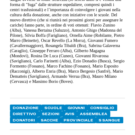
forma di “fuga” dalle strutture ospedaliere, compresi quindi i
centri trasfusionali) e l’importanza di coinvolgere i giovani nella
cultura della donazione, anche con iniziative con le scuole. Del
nuovo direttivo (che si riunirà nei prossimi giorni per assegnare le
cariche) fanno parte, in ordine di voti ottenuti: Flavio Zunino
(Alba), Vanessa Bertaina (Saluzzo), Antonio Ghigo (Madonna del
Pilone), Silvia Boffa (Farigliano), Ornella Aime (Robilante, Pietro
Marro (Beinette), Oscar Revello (La Morra), Giovanni Fumero
(Cavallermaggiore), Rosangela Tibaldi (Bra), Sabrina Galaverna
(Caraglio), Giuseppe Ferraro (Alba), Gilberto Magagna
(Mondovì), Rosina De Luca (Cuneo), Giovanni Rivarossa
(Savigliano), Carlo Farinetti (Alba), Ezio Donadio (Busca), Sergio
Formento (Fossano), Marco Fachino (Fossano), Mario Esposito
(Racconigi), Alberto Enria (Bra), Marco Bergesio (Sanfré), Mario
Dematteis (Savigliano), Armando Verrua (Bra), Mauro Milano
(Cervasca) e Massimo Borio (Boves).
DONAZIONE
SCUOLE
GIOVANI
CONSIGLIO
DIRETTIVO
SEZIONI
AVIS
ASSEMBLEA
DONATORI
SACCHE
PROV INCIALE
S SANGUE