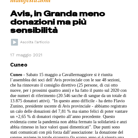
manifestazioni
Avis, in Granda meno
donazioni ma più
sensibilità
17 maggio 2021
Cuneo
Cuneo
- Sabato 15 maggio a Cavallermaggiore si è riunita
l’assemblea dei soci dell’Avis provinciale con le sue 48 sezioni,
che ha rinnovato il consiglio direttivo (25 persone, di cui otto
nuove, per i prossimi quattro anni) e ha fatto il punto sul 2020 con
due numeri di riferimento (20.546 sacche di sangue da un totale di
13.875 donatori attivi). “In questo anno difficile - ha detto Flavio
Zunino, presidente uscente di Avis provinciale - abbiamo registrato
un calo delle donazioni del 7,81 % ma siamo felici di poter vantare
un +2,65 % di donatori rispetto all’anno precedente. Questo
evidenzia come la pandemia non abbia fermato la solidarietà e anzi
abbia rimesso in luce valori quasi dimenticati”. Due punti sono
stati comunicati con più forza dall’associazione: la donazione del
sangue avviene in totale sicurezza (lo scorso anno si è vissuta una