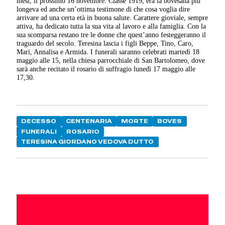
mesi, il prossimo 16 novembre. Classe 1919, era la bovesana più
longeva ed anche un’ottima testimone di che cosa voglia dire
arrivare ad una certa età in buona salute. Carattere gioviale, sempre
attiva, ha dedicato tutta la sua vita al lavoro e alla famiglia. Con la
sua scomparsa restano tre le donne che quest’anno festeggeranno il
traguardo del secolo. Teresina lascia i figli Beppe, Tino, Caro,
Mari, Annalisa e Armida. I funerali saranno celebrati martedì 18
maggio alle 15, nella chiesa parrocchiale di San Bartolomeo, dove
sarà anche recitato il rosario di suffragio lunedì 17 maggio alle
17,30.
DECESSO
CENTENARIA
MORTE
BOVES
FUNERALI
ROSARIO
TERESINA GIORDANO VEDOVA DUTTO