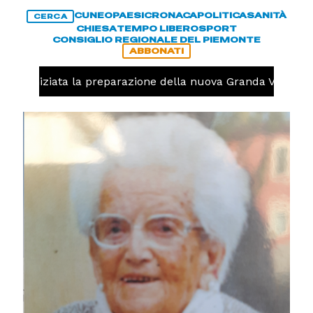
CUNEO
PAESI
CRONACA
POLITICA
SANITÀ
CERCA
CHIESA
TEMPO LIBERO
SPORT
CONSIGLIO REGIONALE DEL PIEMONTE
ABBONATI
olo, iniziata la preparazione della nuova Granda Volley (