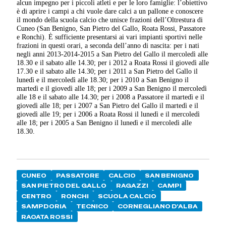
alcun impegno per i piccoli atleti e per le loro famiglie: l’obiettivo
è di aprire i campi a chi vuole dare calci a un pallone e conoscere
il mondo della scuola calcio che unisce frazioni dell’Oltrestura di
Cuneo (San Benigno, San Pietro del Gallo, Roata Rossi, Passatore
e Ronchi). È sufficiente presentarsi ai vari impianti sportivi nelle
frazioni in questi orari, a seconda dell’anno di nascita: per i nati
negli anni 2013-2014-2015 a San Pietro del Gallo il mercoledì alle
18.30 e il sabato alle 14.30; per i 2012 a Roata Rossi il giovedì alle
17.30 e il sabato alle 14.30; per i 2011 a San Pietro del Gallo il
lunedì e il mercoledì alle 18.30; per i 2010 a San Benigno il
martedì e il giovedì alle 18; per i 2009 a San Benigno il mercoledì
alle 18 e il sabato alle 14.30; per i 2008 a Passatore il martedì e il
giovedì alle 18; per i 2007 a San Pietro del Gallo il martedì e il
giovedì alle 19; per i 2006 a Roata Rossi il lunedì e il mercoledì
alle 18; per i 2005 a San Benigno il lunedì e il mercoledì alle
18.30.
CUNEO
PASSATORE
CALCIO
SAN BENIGNO
SAN PIETRO DEL GALLO
RAGAZZI
CAMPI
CENTRO
RONCHI
SCUOLA CALCIO
SAMPDORIA
TECNICO
CORNEGLIANO D'ALBA
RAOATA ROSSI