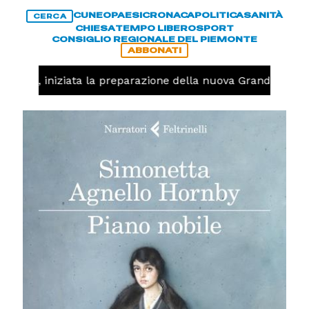
CUNEO
PAESI
CRONACA
POLITICA
SANITÀ
CERCA
CHIESA
TEMPO LIBERO
SPORT
CONSIGLIO REGIONALE DEL PIEMONTE
ABBONATI
lavolo, iniziata la preparazione della nuova Granda Volley