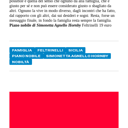
possibile è quella del senso che ognuno dà alla famiglia, che è
giusto per sé e non può essere considerato giusto o sbagliato da
altri. Ognuno la vive in modo diverso, dagli incontri che ha fatto,
dal rapporto con gli altri, dai sui desideri e sogni. Resta, forse un
messaggio finale, in fondo la famiglia resta sempre la famiglia.
Piano nobile
di Simonetta Agnello Hornby
Feltrinelli 19 euro
FAMIGLIA
FELTRINELLI
SICILIA
PIANO NOBILE
SIMONETTA AGNELLO HORNBY
NOBILTÀ