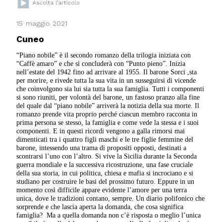
15 maggio 2021
Cuneo
“Piano nobile” è il secondo romanzo della trilogia iniziata con
“Caffè amaro” e che si concluderà con “Punto pieno”. Inizia
nell’estate del 1942 fino ad arrivare al 1955. Il barone Sorci ,sta
per morire, e rivede tutta la sua vita in un susseguirsi di vicende
che coinvolgono sia lui sia tutta la sua famiglia. Tutti i componenti
si sono riuniti, per volontà del barone, un fastoso pranzo alla fine
del quale dal “piano nobile” arriverà la notizia della sua morte. Il
romanzo prende vita proprio perché ciascun membro racconta in
prima persona se stesso, la famiglia e come vede la stessa e i suoi
componenti. E in questi ricordi vengono a galla rimorsi mai
dimenticati tra i quattro figli maschi e le tre figlie femmine del
barone, intessendo una trama di propositi opposti, destinati a
scontrarsi l’uno con l’altro. Si vive la Sicilia durante la Seconda
guerra mondiale e la successiva ricostruzione, una fase cruciale
della sua storia, in cui politica, chiesa e mafia si incrociano e si
studiano per costruire le basi del prossimo futuro. Eppure in un
momento così difficile appare evidente l’amore per una terra
unica, dove le tradizioni contano, sempre. Un diario polifonico che
sorprende e che lascia aperta la domanda, che cosa significa
famiglia? Ma a quella domanda non c’è risposta o meglio l’unica