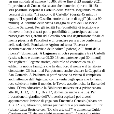
un sms solidale al numero 45586, attivo fino al 23 maggio 2021.
In provincia di Cuneo, sia sabato che domenica (orario 10-18),
sarà possibile scoprire il Castello della
Manta
scegliendo tra due
percorsi di visita: “Ti racconto il Castello” (durata 45 minuti)
oppure “I signori del Castello: storie di ieri e di oggi” (durata 90
minuti). Al termine della visita assaggio di vini del Consorzio
Colline Saluzzesi. Per gli iscritti Fai (possibilità di iscrizione o
rinnovo in loco) ci sarà poi la possibilità di partecipare ad una
passeggiata nei giardini del Castello con una degustazione finale di
menta piperita di Pancalieri e di prendere parte a due conferenze
nella sede della Fondazione Agrion sul tema “Ricerca e
sperimentazione a servizio della salute” (sabato) e “I frutti della
ricerca” (domenica).
A
Lagnasco
si potrà passeggiare tra i Castelli
(visite sabato e domenica 09.30-18 con partenze ogni 30 minuti)
per cogliere il legame storico, culturale ed economico tra gli
edifici, la nobile famiglia che ha dato loro il nome e il territorio
circostante. Gli iscritti al Fai potranno anche visitare la Cappella di
San Gottardo. A
Pollenzo
si potrà vedere da vicino il complesso
architettonico dell’Agenzia, con la visita degli spazi che lo hanno
reso celebre in tutto il mondo: le Tavole accademiche, la Banca del
vino, l’Orto educativo e la Biblioteca universitaria (visite sabato
alle 10,11, 12, 14, 15, 16 e 17, domenica anche alle 13). Per
l’occasione il giardino dell’Università ospiterà poi diversi
appuntamenti: lezione di yoga con Emanuela Genesio (sabato ore
11 e 12.30), laboratori, letture per bambini e presentazioni di libri
(sabato Luca Beatrice con “Da che arte stai?” e domenica Guido
Catalano con “Fiabe per adulti consenzienti”). Aperta alle visite