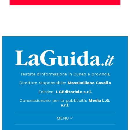
Testata d'informazione in Cuneo e provincia
Direttore responsabile:
Massimiliano Cavallo
Editrice:
LGEditoriale s.r.l.
Concessionario per la pubblicità:
Media L.G.
s.r.l.
MENU