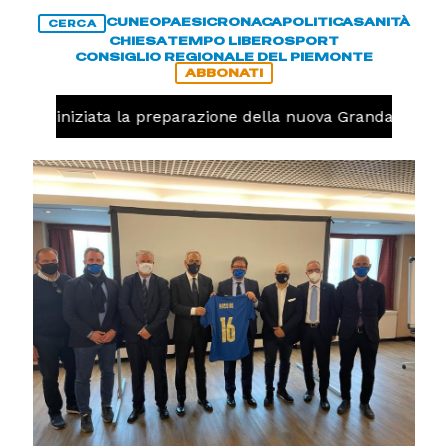
CUNEO
PAESI
CRONACA
POLITICA
SANITÀ
CERCA
CHIESA
TEMPO LIBERO
SPORT
CONSIGLIO REGIONALE DEL PIEMONTE
ABBONATI
avolo, iniziata la preparazione della nuova Granda Volley