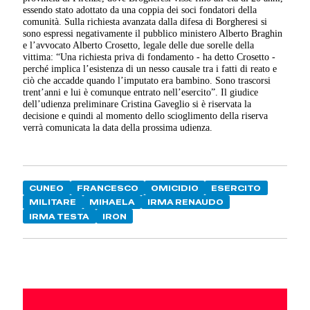
essendo stato adottato da una coppia dei soci fondatori della
comunità. Sulla richiesta avanzata dalla difesa di Borgheresi si
sono espressi negativamente il pubblico ministero Alberto Braghin
e l’avvocato Alberto Crosetto, legale delle due sorelle della
vittima: “Una richiesta priva di fondamento - ha detto Crosetto -
perché implica l’esistenza di un nesso causale tra i fatti di reato e
ciò che accadde quando l’imputato era bambino. Sono trascorsi
trent’anni e lui è comunque entrato nell’esercito”. Il giudice
dell’udienza preliminare Cristina Gaveglio si è riservata la
decisione e quindi al momento dello scioglimento della riserva
verrà comunicata la data della prossima udienza.
CUNEO
FRANCESCO
OMICIDIO
ESERCITO
MILITARE
MIHAELA
IRMA RENAUDO
IRMA TESTA
IRON