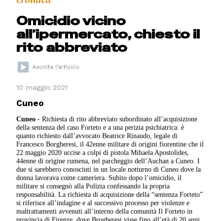
Omicidio vicino
all’ipermercato, chiesto il
rito abbreviato
10 maggio 2021
Cuneo
Cuneo
- Richiesta di rito abbreviato subordinato all’acquisizione
della sentenza del caso Forteto e a una perizia psichiatrica: è
quanto richiesto dall’avvocato Beatrice Rinaudo, legale di
Francesco Borgheresi, il 42enne militare di origini fiorentine che il
22 maggio 2020 uccise a colpi di pistola Mihaela Apostolides,
44enne di origine rumena, nel parcheggio dell’Auchan a Cuneo. I
due si sarebbero conosciuti in un locale notturno di Cuneo dove la
donna lavorava come cameriera. Subito dopo l’omicidio, il
militare si consegnò alla Polizia confessando la propria
responsabilità. La richiesta di acquisizione della “sentenza Forteto”
si riferisce all’indagine e al successivo processo per violenze e
maltrattamenti avvenuti all’interno della comunità Il Forteto in
provincia di Firenze, dove Brogheresi visse fino all’età di 20 anni,