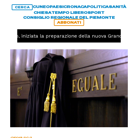
CUNEO
PAESI
CRONACA
POLITICA
SANITÀ
CERCA
CHIESA
TEMPO LIBERO
SPORT
CONSIGLIO REGIONALE DEL PIEMONTE
ABBONATI
llavolo, iniziata la preparazione della nuova Granda Volle
cronaca