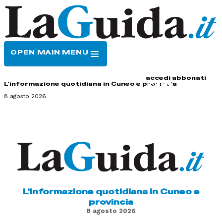
OPEN MAIN MENU
HOME
CONTATTI
accedi
abbonati
L'informazione quotidiana in Cuneo e provincia
8 agosto 2026
L'informazione quotidiana in Cuneo e
provincia
8 agosto 2026