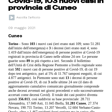
Covid-19, 103 nuovi casi in
provincia di Cuneo
09 maggio 2021
Cuneo
Torino
- Sono
103
i nuovi casi (ieri erano stati 109; sono 51.281
dall'inizio dell'emergenza) e
3
i decessi (ieri erano stati 4; sono
1.419 dall'inizio dell'emergenza) di persone positive al Covid-19
registrati in provincia di Cuneo nelle ultime 24 ore. Le persone
guarite sono
89
in più rispetto a ieri. Secondo il bollettino
dell'Unità di Crisi della Regione Piemonte a livello regionale sono
stati
592
i nuovi casi di persone positive al Covid-19, di cui 19
dopo test antigenico, pari al 5% di 11.767 tamponi eseguiti, di cui
4.877 antigenici. In Piemonte sono stati
13
i decessi di persone
positive al Covid-19, di cui
3
nelle ultime 24 ore (il dato di
aggiornamento cumulativo comunicato giornalmente comprende
anche decessi avvenuti nei giorni precedenti e solo successivamente
accertati come decessi Covid). Il totale dei casi positivi diventa
quindi
356.013
, così suddivisi su base provinciale: 28.711
Alessandria, 17.049 Asti, 11.045 Biella,
51.281 Cuneo
, 27.374
Novara, 190.755 Torino, 13.207 Vercelli, 12.604 Verbano-Cusio-
Ossola, oltre a 1.467 residenti fuori regione ma in carico alle