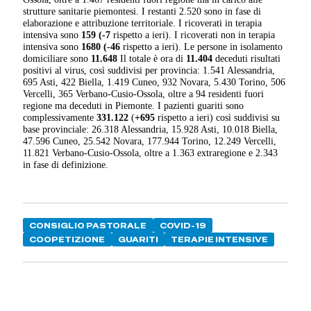
strutture sanitarie piemontesi. I restanti 2.520 sono in fase di
elaborazione e attribuzione territoriale. I ricoverati in terapia
intensiva sono
159
(-7
rispetto a ieri). I ricoverati non in terapia
intensiva sono
1680
(-46
rispetto a ieri). Le persone in isolamento
domiciliare sono
11.648
Il totale è ora di
11.404
deceduti risultati
positivi al virus, così suddivisi per provincia: 1.541 Alessandria,
695 Asti, 422 Biella, 1.419 Cuneo, 932 Novara, 5.430 Torino, 506
Vercelli, 365 Verbano-Cusio-Ossola, oltre a 94 residenti fuori
regione ma deceduti in Piemonte. I pazienti guariti sono
complessivamente
331.122
(
+695
rispetto a ieri) così suddivisi su
base provinciale: 26.318 Alessandria, 15.928 Asti, 10.018 Biella,
47.596 Cuneo, 25.542 Novara, 177.944 Torino, 12.249 Vercelli,
11.821 Verbano-Cusio-Ossola, oltre a 1.363 extraregione e 2.343
in fase di definizione.
CONSIGLIO PASTORALE
COVID-19
COOPETIZIONE
GUARITI
TERAPIE INTENSIVE