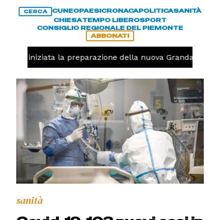
CUNEO
PAESI
CRONACA
POLITICA
SANITÀ
CERCA
CHIESA
TEMPO LIBERO
SPORT
CONSIGLIO REGIONALE DEL PIEMONTE
ABBONATI
avolo, iniziata la preparazione della nuova Granda Volley
sanità