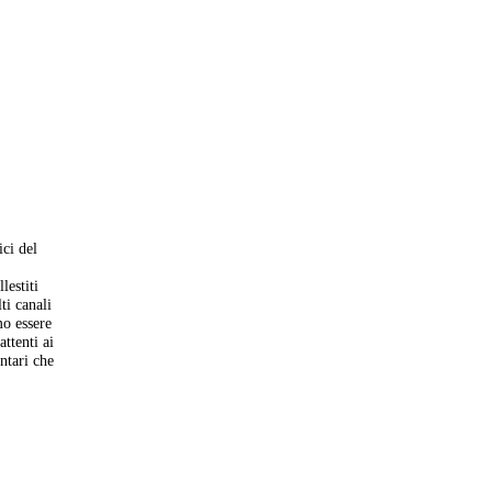
ici del
lestiti
ti canali
mo essere
ttenti ai
ontari che