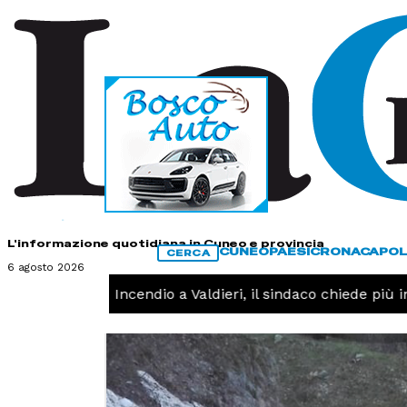
HOME
CONTATTI
L'informazione quotidiana in Cuneo e provincia
CUNEO
PAESI
CRONACA
POL
CERCA
6 agosto 2026
CRONACA -
Incendio a Valdieri, il sindaco chiede più inte