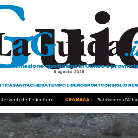
L'informazione quotidiana in Cuneo e provinci
6 agosto 2026
ITICA
SANITÀ
CHIESA
TEMPO LIBERO
SPORT
CONSIGLIO RE
rventi dell'elicottero
CRONACA -
Baldissero d'Alba, r