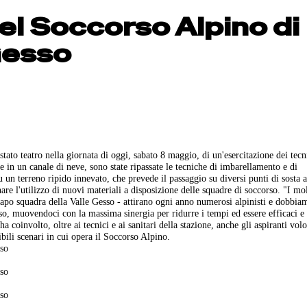
el Soccorso Alpino di
Gesso
tato teatro nella giornata di oggi, sabato 8 maggio, di un'esercitazione dei tecn
 in un canale di neve, sono state ripassate le tecniche di imbarellamento e di
u un terreno ripido innevato, che prevede il passaggio su diversi punti di sosta al
are l'utilizzo di nuovi materiali a disposizione delle squadre di soccorso. "I mol
apo squadra della Valle Gesso - attirano ogni anno numerosi alpinisti e dobbia
o, muovendoci con la massima sinergia per ridurre i tempi ed essere efficaci e a
 coinvolto, oltre ai tecnici e ai sanitari della stazione, anche gli aspiranti vol
ili scenari in cui opera il Soccorso Alpino.