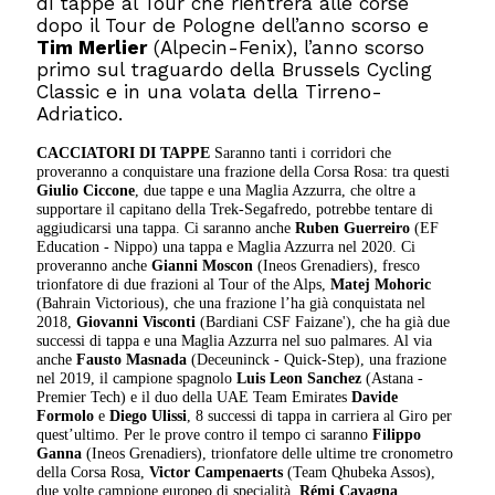
di tappe al Tour che rientrerà alle corse
dopo il Tour de Pologne dell’anno scorso e
Tim Merlier
(Alpecin-Fenix), l’anno scorso
primo sul traguardo della Brussels Cycling
Classic e in una volata della Tirreno-
Adriatico.
CACCIATORI DI TAPPE
Saranno tanti i corridori che
proveranno a conquistare una frazione della Corsa Rosa: tra questi
Giulio Ciccone
, due tappe e una Maglia Azzurra, che oltre a
supportare il capitano della Trek-Segafredo, potrebbe tentare di
aggiudicarsi una tappa. Ci saranno anche
Ruben Guerreiro
(EF
Education - Nippo) una tappa e Maglia Azzurra nel 2020. Ci
proveranno anche
Gianni Moscon
(Ineos Grenadiers), fresco
trionfatore di due frazioni al Tour of the Alps,
Matej Mohoric
(Bahrain Victorious), che una frazione l’ha già conquistata nel
2018,
Giovanni Visconti
(Bardiani CSF Faizane'), che ha già due
successi di tappa e una Maglia Azzurra nel suo palmares. Al via
anche
Fausto Masnada
(Deceuninck - Quick-Step), una frazione
nel 2019, il campione spagnolo
Luis Leon Sanchez
(Astana -
Premier Tech) e il duo della UAE Team Emirates
Davide
Formolo
e
Diego Ulissi
, 8 successi di tappa in carriera al Giro per
quest’ultimo. Per le prove contro il tempo ci saranno
Filippo
Ganna
(Ineos Grenadiers), trionfatore delle ultime tre cronometro
della Corsa Rosa,
Victor Campenaerts
(Team Qhubeka Assos),
due volte campione europeo di specialità,
Rémi Cavagna