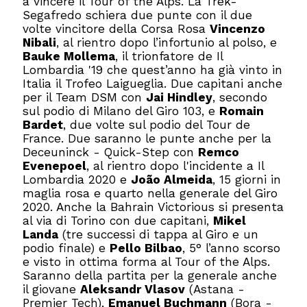
a vincere il Tour of the Alps. La Trek-
Segafredo schiera due punte con il due
volte vincitore della Corsa Rosa
Vincenzo
Nibali
, al rientro dopo l’infortunio al polso, e
Bauke Mollema
, il trionfatore de Il
Lombardia '19 che quest’anno ha già vinto in
Italia il Trofeo Laigueglia. Due capitani anche
per il Team DSM con
Jai Hindley
, secondo
sul podio di Milano del Giro 103, e
Romain
Bardet
, due volte sul podio del Tour de
France. Due saranno le punte anche per la
Deceuninck - Quick-Step con
Remco
Evenepoel
, al rientro dopo l'incidente a Il
Lombardia 2020 e
João Almeida
, 15 giorni in
maglia rosa e quarto nella generale del Giro
2020. Anche la Bahrain Victorious si presenta
al via di Torino con due capitani,
Mikel
Landa
(tre successi di tappa al Giro e un
podio finale) e
Pello Bilbao
, 5° l’anno scorso
e visto in ottima forma al Tour of the Alps.
Saranno della partita per la generale anche
il giovane
Aleksandr Vlasov
(Astana -
Premier Tech),
Emanuel Buchmann
(Bora -