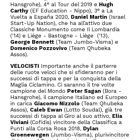
Hansgrohe), 4° al Tour del 2019 e
Hugh
Carthy
(EF Education - Nippo), 3° a La
Vuelta a España 2020,
Daniel Martin
(Israel
Start-Up Nation), che ha all’attivo due
Classiche Monumento come Il Lombardia
('14) e Liège - Bastogne - Liège ('13),
George Bennett
(Team Jumbo-Visma) e
Domenico Pozzovivo
(Team Qhubeka
Assos).
VELOCISTI
Importante anche il parterre
delle ruote veloci che si sfideranno per i
successi di tappa e per la conquista della
Maglia Ciclamino. Ci saranno il tre volte
campione del Mondo
Peter Sagan
(Bora -
Hansgrohe), il campione Italiano ed Europeo
in carica
Giacomo Nizzolo
(Team Qhubeka
Assos),
Caleb Ewan
(Lotto Soudal), già tre
successi di tappa al Giro al suo attivo,
Elia
Viviani
(Cofidis) vincitore della Classifica a
Punti alla Corsa Rosa 2018,
Dylan
Groenewegen
(Jumbo-Visma), plurivincitore