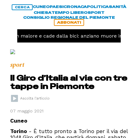
CUNEO
PAESI
CRONACA
POLITICA
SANITÀ
CERCA
CHIESA
TEMPO LIBERO
SPORT
CONSIGLIO REGIONALE DEL PIEMONTE
ABBONATI
Ha un malore e cade dalla bici: anziano muore in corso 
sport
Il Giro d’Italia al via con tre
tappe in Piemonte
07 maggio 2021
Cuneo
Torino
- È tutto pronto a Torino per il via del
104ª Giro d’Italia, che partirà domani, sabato