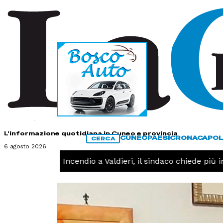
HOME
CONTATTI
L'informazione quotidiana in Cuneo e provincia
CUNEO
PAESI
CRONACA
POL
CERCA
6 agosto 2026
CRONACA -
Incendio a Valdieri, il sindaco chiede più inte