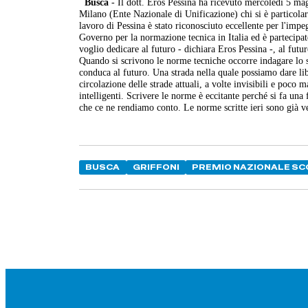
Busca
- Il dott. Eros Pessina ha ricevuto mercoledì 5 ma
Milano (Ente Nazionale di Unificazione) chi si è particolar
lavoro di Pessina è stato riconosciuto eccellente per l'im
Governo per la normazione tecnica in Italia ed è partecipat
voglio dedicare al futuro - dichiara Eros Pessina -, al futu
Quando si scrivono le norme tecniche occorre indagare lo s
conduca al futuro. Una strada nella quale possiamo dare lib
circolazione delle strade attuali, a volte invisibili e poco
intelligenti. Scrivere le norme è eccitante perché si fa una 
che ce ne rendiamo conto. Le norme scritte ieri sono già ve
BUSCA
GRIFFONI
PREMIO NAZIONALE SC