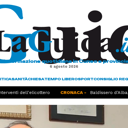
L'informazione quotidiana in Cuneo e provinci
6 agosto 2026
ITICA
SANITÀ
CHIESA
TEMPO LIBERO
SPORT
CONSIGLIO RE
rventi dell'elicottero
CRONACA -
Baldissero d'Alba, 