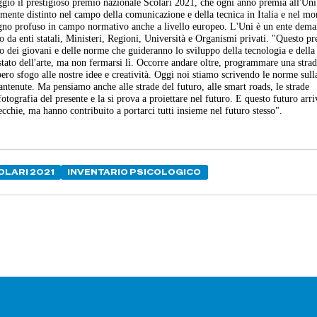
ggio il prestigioso premio nazionale Scolari 2021, che ogni anno premia all'Uni
mente distinto nel campo della comunicazione e della tecnica in Italia e nel mo
pegno profuso in campo normativo anche a livello europeo. L'Uni è un ente dema
o da enti statali, Ministeri, Regioni, Università e Organismi privati. "Questo p
ro dei giovani e delle norme che guideranno lo sviluppo della tecnologia e della
tato dell'arte, ma non fermarsi lì. Occorre andare oltre, programmare una stra
ero sfogo alle nostre idee e creatività. Oggi noi stiamo scrivendo le norme sull
 mantenute. Ma pensiamo anche alle strade del futuro, alle smart roads, le strade
fotografia del presente e la si prova a proiettare nel futuro. E questo futuro arr
cchie, ma hanno contribuito a portarci tutti insieme nel futuro stesso".
OLARI 2021
INVENTARIO PSICOLOGICO