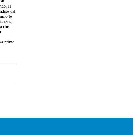
 di
ndo. Il
ndato dal
remio lo
 scienza.
da che
a
iva prima