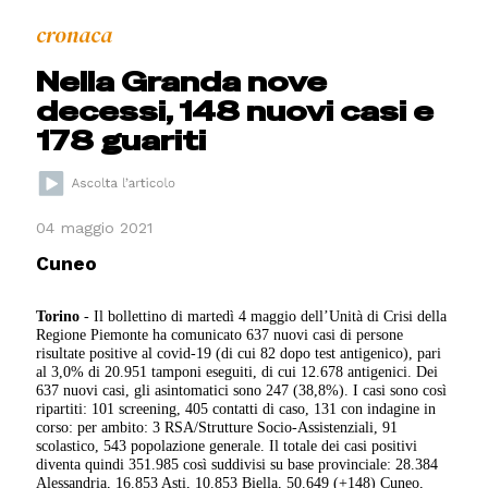
cronaca
Nella Granda nove
decessi, 148 nuovi casi e
178 guariti
04 maggio 2021
Cuneo
Torino
- Il bollettino di martedì 4 maggio dell’Unità di Crisi della
Regione Piemonte ha comunicato 637 nuovi casi di persone
risultate positive al covid-19 (di cui 82 dopo test antigenico), pari
al 3,0% di 20.951 tamponi eseguiti, di cui 12.678 antigenici. Dei
637 nuovi casi, gli asintomatici sono 247 (38,8%). I casi sono così
ripartiti: 101 screening, 405 contatti di caso, 131 con indagine in
corso: per ambito: 3 RSA/Strutture Socio-Assistenziali, 91
scolastico, 543 popolazione generale. Il totale dei casi positivi
diventa quindi 351.985 così suddivisi su base provinciale: 28.384
Alessandria, 16.853 Asti, 10.853 Biella, 50.649 (+148) Cuneo,