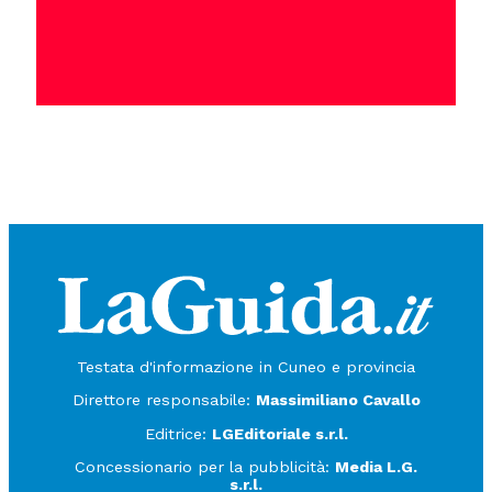
Testata d'informazione in Cuneo e provincia
Direttore responsabile:
Massimiliano Cavallo
Editrice:
LGEditoriale s.r.l.
Concessionario per la pubblicità:
Media L.G.
s.r.l.