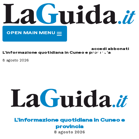
OPEN MAIN MENU
HOME
CONTATTI
accedi
abbonati
L'informazione quotidiana in Cuneo e provincia
8 agosto 2026
L'informazione quotidiana in Cuneo e
provincia
8 agosto 2026