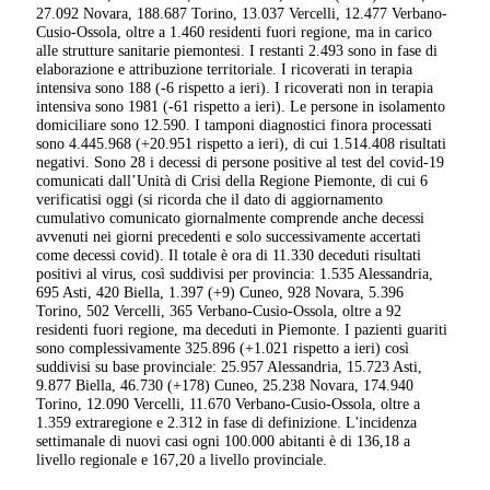
27.092 Novara, 188.687 Torino, 13.037 Vercelli, 12.477 Verbano-
Cusio-Ossola, oltre a 1.460 residenti fuori regione, ma in carico
alle strutture sanitarie piemontesi. I restanti 2.493 sono in fase di
elaborazione e attribuzione territoriale. I ricoverati in terapia
intensiva sono 188 (-6 rispetto a ieri). I ricoverati non in terapia
intensiva sono 1981 (-61 rispetto a ieri). Le persone in isolamento
domiciliare sono 12.590. I tamponi diagnostici finora processati
sono 4.445.968 (+20.951 rispetto a ieri), di cui 1.514.408 risultati
negativi. Sono 28 i decessi di persone positive al test del covid-19
comunicati dall’Unità di Crisi della Regione Piemonte, di cui 6
verificatisi oggi (si ricorda che il dato di aggiornamento
cumulativo comunicato giornalmente comprende anche decessi
avvenuti nei giorni precedenti e solo successivamente accertati
come decessi covid). Il totale è ora di 11.330 deceduti risultati
positivi al virus, così suddivisi per provincia: 1.535 Alessandria,
695 Asti, 420 Biella, 1.397 (+9) Cuneo, 928 Novara, 5.396
Torino, 502 Vercelli, 365 Verbano-Cusio-Ossola, oltre a 92
residenti fuori regione, ma deceduti in Piemonte. I pazienti guariti
sono complessivamente 325.896 (+1.021 rispetto a ieri) così
suddivisi su base provinciale: 25.957 Alessandria, 15.723 Asti,
9.877 Biella, 46.730 (+178) Cuneo, 25.238 Novara, 174.940
Torino, 12.090 Vercelli, 11.670 Verbano-Cusio-Ossola, oltre a
1.359 extraregione e 2.312 in fase di definizione. L'incidenza
settimanale di nuovi casi ogni 100.000 abitanti è di 136,18 a
livello regionale e 167,20 a livello provinciale.