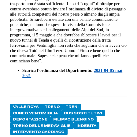
trasporto non è stata sufficiente.
I nostri “cugini” d’oltralpe per
contro avrebbero potuto inviare l’ordinanza di divieto di passaggio
alle autorità competenti del nostro paese o almeno dargli ampia
pubblicità. Si sarebbero evitate con una banale comunicazione
polemiche, malumori e spese.
In vista della Commissione
intergovernativa per i collegamenti delle Alpi del Sud, in
programma, il 5 maggio e che dovrebbe sbloccare i lavori per il
nuovo tunnel di Tenda e quelli di ricostruzione della tratta
ferroviaria per Ventimiglia non resta che augurarsi che si avveri ciò
che diceva Totò nel film Terzo Uomo: “Finisce bene quello che
comincia male. Sapeste che pena che mi fanno quelli che
cominciano bene”.
Scarica l'ordinanza del Dipartimento:
2021-04-85 mai
2021
VALLE ROYA
TRENO
TRENI
CUNEO.VENTIMIGLIA
BUS SOSTITUTIVI
DEPORTAZIONE
FILIPPO BLENGINO
TRENO DELLE MERAVIGLIE
INDEBITA
INTERVENTO CARDIACO