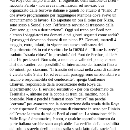
Val Roya con ampio ritardo.
“Il bigliettaio della stazione di Breil -
racconta Parola - non aveva informazioni sul servizio bus
organizzato dalle ferrovie italiane e quindi ho attuato il “Piano B”
che avevo programmato per raggiungere Mentone dove avevo un
appuntamento di lavoro. Ho aspettato un’ora il treno per Nizza,
sono sceso a Sospel e con l’efficiente servizio di trasporto della
Zest sono giunto a destinazione”.
Oggi sul treno per Breil non
c’erano i viaggiatori ma domani e nei giorni seguenti come andrà?
I passeggeri dovranno dotarsi di un piano B?
Domani, martedì 4
maggio, entra, infatti, in vigore una nuova ordinanza del
Dipartimento 06 in cui è scritto che la D6204 è:
“Route barrée”
,
tradotto “strada chiusa” in prossimità del Pont de Perthus, dalle 9
alle 16, per lavori. Non solo, a monte e a valle del ponte, ci sono
altri due cantieri con possibilità di interruzione del transito fino a
60 minuti per ciascuno.
"Il transito dei mezzi nella zona di cantiere
è vietata dalle 9 alle 16, ed eventuali passaggi sono sanzionabili e a
rischio e responsabilità del conducente", spiega Guillaume
Chauvin, responsabile della ricostruzione della Roya del
Dipartimento 06.
Il servizio sostitutivo - per ora confermato da
Trenitalia -, almeno per la coppia di treni del mattino, non è
possibile. Non è perché i francesi sono “cattivi” ma perché
“corrono” per avanzare con la ricostruzione della strada della Roya
e per rispettare il cronoprogramma di rimettere in sesto per l’inizio
dell’estate la tratta da sud di Breil al confine. La situazione della
Valle Roya è drammatica, è noto, e qualche approfondimento da
parte italiana sarebbe stato auspicabile. La verifica della possibilità
del solo passaggio degli autobus sulla strada fatto dalla società di