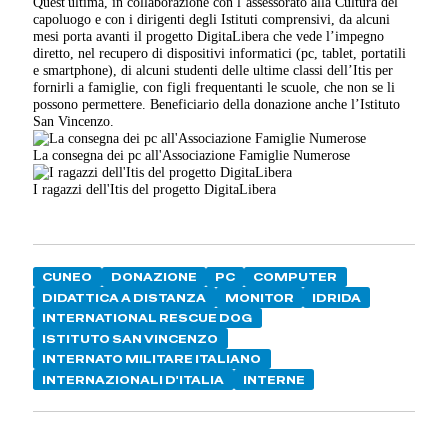
Quest'ultima, in collaborazione con l’assessorato alla Cultura del
capoluogo e con i dirigenti degli Istituti comprensivi, da alcuni
mesi porta avanti il progetto DigitaLibera che vede l’impegno
diretto, nel recupero di dispositivi informatici (pc, tablet, portatili
e smartphone), di alcuni studenti delle ultime classi dell’Itis per
fornirli a famiglie, con figli frequentanti le scuole, che non se li
possono permettere. Beneficiario della donazione anche l’Istituto
San Vincenzo.
La consegna dei pc all'Associazione Famiglie Numerose
I ragazzi dell'Itis del progetto DigitaLibera
CUNEO
DONAZIONE
PC
COMPUTER
DIDATTICA A DISTANZA
MONITOR
IDRIDA
INTERNATIONAL RESCUE DOG
ISTITUTO SAN VINCENZO
INTERNATO MILITARE ITALIANO
INTERNAZIONALI D'ITALIA
INTERNE