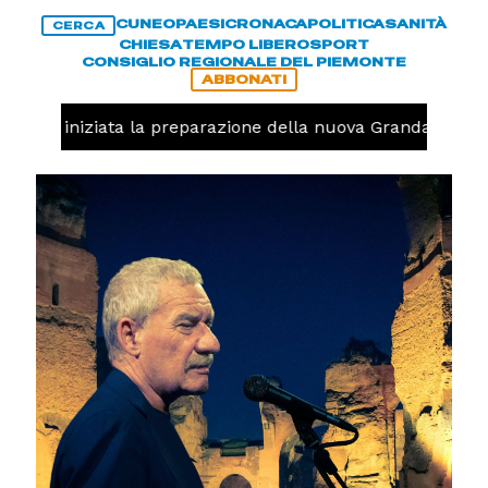
CUNEO
PAESI
CRONACA
POLITICA
SANITÀ
CERCA
CHIESA
TEMPO LIBERO
SPORT
CONSIGLIO REGIONALE DEL PIEMONTE
ABBONATI
avolo, iniziata la preparazione della nuova Granda Volley