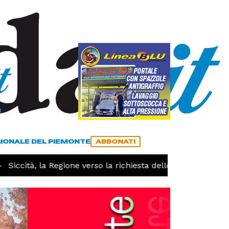
a
ACCEDI
ABBONATI
GIONALE DEL PIEMONTE
ABBONATI
Siccità, la Regione verso la richiesta dello stato di calami