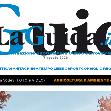
L'informazione quotidiana in Cuneo e provinci
7 agosto 2026
ITICA
SANITÀ
CHIESA
TEMPO LIBERO
SPORT
CONSIGLIO RE
 Volley (FOTO e VIDEO)
AGRICOLTURA & AMBIENTE -