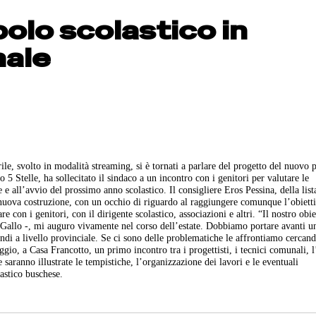
polo scolastico in
nale
ile, svolto in modalità streaming, si è tornati a parlare del progetto del nuovo 
 Stelle, ha sollecitato il sindaco a un incontro con i genitori per valutare le
e all’avvio del prossimo anno scolastico. Il consigliere Eros Pessina, della list
 nuova costruzione, con un occhio di riguardo al raggiungere comunque l’obietti
e con i genitori, con il dirigente scolastico, associazioni e altri. “Il nostro obie
co Gallo -, mi auguro vivamente nel corso dell’estate. Dobbiamo portare avanti u
ndi a livello provinciale. Se ci sono delle problematiche le affrontiamo cercand
aggio, a Casa Francotto, un primo incontro tra i progettisti, i tecnici comunali, 
 saranno illustrate le tempistiche, l’organizzazione dei lavori e le eventuali
astico buschese.