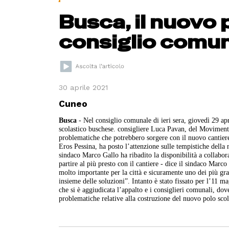
Busca, il nuovo 
consiglio comu
30 aprile 2021
Cuneo
Busca
- Nel consiglio comunale di ieri sera, giovedì 29 apr
scolastico buschese. consigliere Luca Pavan, del Movimento 5
problematiche che potrebbero sorgere con il nuovo cantiere 
Eros Pessina, ha posto l’attenzione sulle tempistiche della
sindaco Marco Gallo ha ribadito la disponibilità a collaborar
partire al più presto con il cantiere - dice il sindaco Mar
molto importante per la città e sicuramente uno dei più gra
insieme delle soluzioni”. Intanto è stato fissato per l’11 m
che si è aggiudicata l’appalto e i consiglieri comunali, dove
problematiche relative alla costruzione del nuovo polo scol