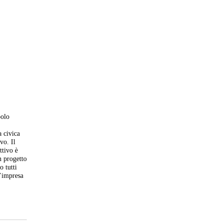
polo
a civica
vo. Il
ttivo è
n progetto
o tutti
l’impresa