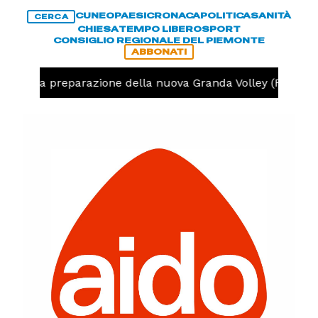
CUNEO
PAESI
CRONACA
POLITICA
SANITÀ
CERCA
CHIESA
TEMPO LIBERO
SPORT
CONSIGLIO REGIONALE DEL PIEMONTE
ABBONATI
niziata la preparazione della nuova Granda Volley (FOTO e 