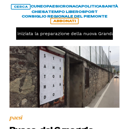
CUNEO
PAESI
CRONACA
POLITICA
SANITÀ
CERCA
CHIESA
TEMPO LIBERO
SPORT
CONSIGLIO REGIONALE DEL PIEMONTE
ABBONATI
lavolo, iniziata la preparazione della nuova Granda Volley
paesi