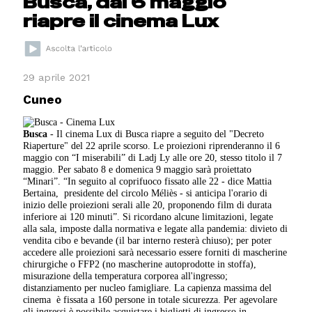
Busca, dal 6 maggio
riapre il cinema Lux
29 aprile 2021
Cuneo
Busca
- Il cinema Lux di Busca riapre a seguito del "Decreto
Riaperture" del 22 aprile scorso. Le proiezioni riprenderanno il 6
maggio con “I miserabili” di Ladj Ly alle ore 20, stesso titolo il 7
maggio. Per sabato 8 e domenica 9 maggio sarà proiettato
“Minari”. “In seguito al coprifuoco fissato alle 22 - dice Mattia
Bertaina, presidente del circolo Méliès - si anticipa l'orario di
inizio delle proiezioni serali alle 20, proponendo film di durata
inferiore ai 120 minuti”. Si ricordano alcune limitazioni, legate
alla sala, imposte dalla normativa e legate alla pandemia: divieto di
vendita cibo e bevande (il bar interno resterà chiuso); per poter
accedere alle proiezioni sarà necessario essere forniti di mascherine
chirurgiche o FFP2 (no mascherine autoprodotte in stoffa),
misurazione della temperatura corporea all'ingresso;
distanziamento per nucleo famigliare. La capienza massima del
cinema è fissata a 160 persone in totale sicurezza. Per agevolare
gli ingressi è possibile acquistare i biglietti di ingresso in