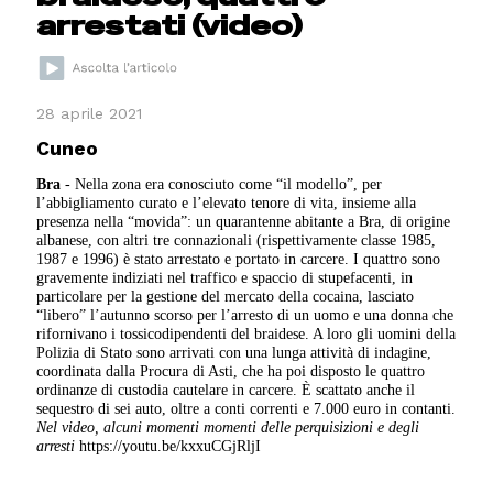
arrestati (video)
28 aprile 2021
Cuneo
Bra
- Nella zona era conosciuto come “il modello”, per
l’abbigliamento curato e l’elevato tenore di vita, insieme alla
presenza nella “movida”: un quarantenne abitante a Bra, di origine
albanese, con altri tre connazionali (rispettivamente classe 1985,
1987 e 1996) è stato arrestato e portato in carcere. I quattro sono
gravemente indiziati nel traffico e spaccio di stupefacenti, in
particolare per la gestione del mercato della cocaina, lasciato
“libero” l’autunno scorso per l’arresto di un uomo e una donna che
rifornivano i tossicodipendenti del braidese. A loro gli uomini della
Polizia di Stato sono arrivati con una lunga attività di indagine,
coordinata dalla Procura di Asti, che ha poi disposto le quattro
ordinanze di custodia cautelare in carcere. È scattato anche il
sequestro di sei auto, oltre a conti correnti e 7.000 euro in contanti.
Nel video, alcuni momenti momenti delle perquisizioni e degli
arresti
https://youtu.be/kxxuCGjRljI