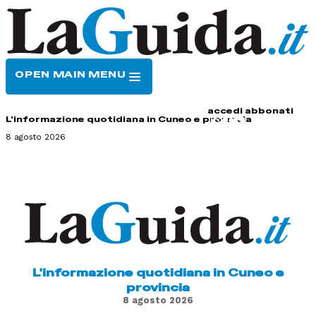
OPEN MAIN MENU
HOME
CONTATTI
accedi
abbonati
L'informazione quotidiana in Cuneo e provincia
8 agosto 2026
L'informazione quotidiana in Cuneo e
provincia
8 agosto 2026