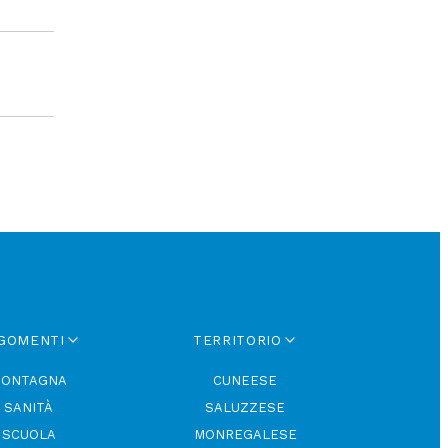
GOMENTI
TERRITORIO
ONTAGNA
CUNEESE
SANITÀ
SALUZZESE
SCUOLA
MONREGALESE