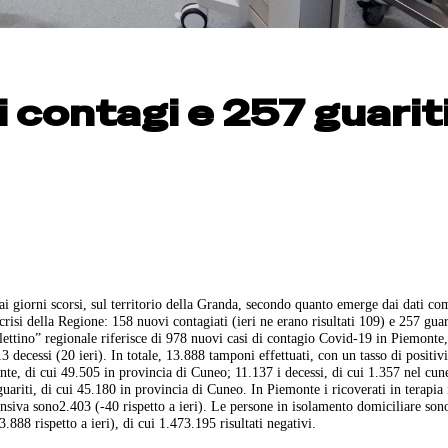
 contagi e 257 guariti
i giorni scorsi, sul territorio della Granda, secondo quanto emerge dai dati co
risi della Regione: 158 nuovi contagiati (ieri ne erano risultati 109) e 257 guar
lettino” regionale riferisce di 978 nuovi casi di contagio Covid-19 in Piemonte,
3 decessi (20 ieri). In totale, 13.888 tamponi effettuati, con un tasso di positiv
onte, di cui 49.505 in provincia di Cuneo; 11.137 i decessi, di cui 1.357 nel cun
i guariti, di cui 45.180 in provincia di Cuneo. In Piemonte i ricoverati in terapia
ntensiva sono2.403 (-40 rispetto a ieri). Le persone in isolamento domiciliare so
888 rispetto a ieri), di cui 1.473.195 risultati negativi.