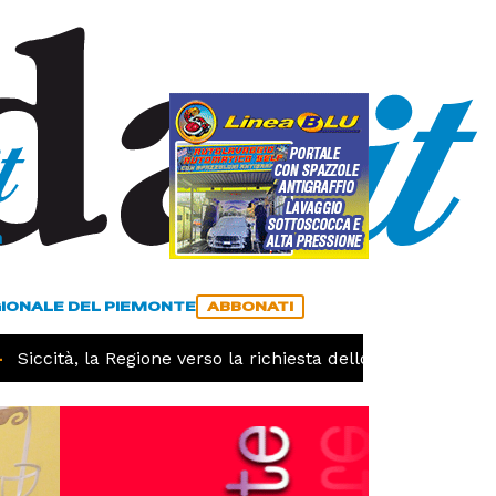
a
ACCEDI
ABBONATI
GIONALE DEL PIEMONTE
ABBONATI
iccità, la Regione verso la richiesta dello stato di calamità