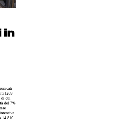
 in
municati
iti (269
 di cui
ità del 7%
eese
 intensiva
no 14.810.