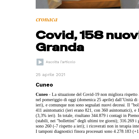
cronaca
Covid, 158 nuovi
Granda
25 aprile 2021
Cuneo
Cuneo
- La situazione del Covid-19 non migliora rispetto a
nel pomeriggio di oggi (domenica 25 aprile) dall’Unità di c
ieri), e comunque non sono segnalati nuovi decessi. Il “bol
411 asintomatici (ieri erano 821, con 360 asintomatici), e 1
(3,3% ieri). In totale, risultano 344.879 i contagi in Piem
(stabili, nei “bollettini” degli ultimi tre giorni); 316.269 
sono 260 (-7 rispetto a ieri); i ricoverati non in terapia i
I tamponi diagnostici finora processati sono 4.278.183 (+13.