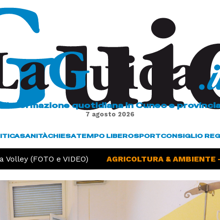
L'informazione quotidiana in Cuneo e provinci
7 agosto 2026
ITICA
SANITÀ
CHIESA
TEMPO LIBERO
SPORT
CONSIGLIO RE
olley (FOTO e VIDEO)
AGRICOLTURA & AMBIENTE -
S