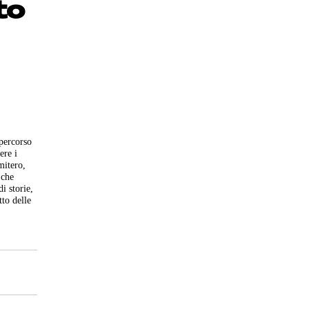
to
percorso
ere i
mitero,
 che
i storie,
tto delle