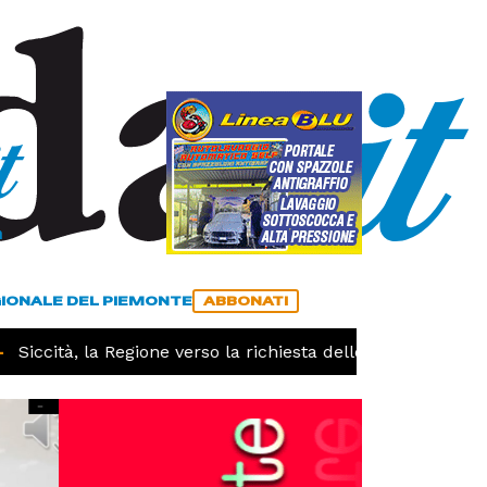
a
ACCEDI
ABBONATI
GIONALE DEL PIEMONTE
ABBONATI
Siccità, la Regione verso la richiesta dello stato di calami