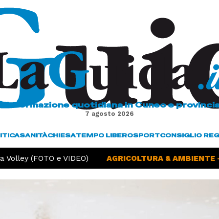
L'informazione quotidiana in Cuneo e provinci
7 agosto 2026
ITICA
SANITÀ
CHIESA
TEMPO LIBERO
SPORT
CONSIGLIO RE
 Volley (FOTO e VIDEO)
AGRICOLTURA & AMBIENTE -