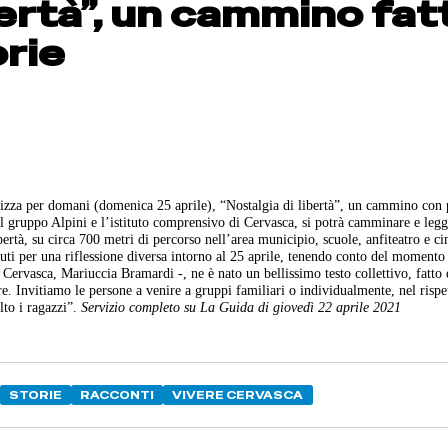
bertà”, un cammino fat
orie
nizza per domani (domenica 25 aprile), “Nostalgia di libertà”, un cammino con 
 il gruppo Alpini e l’istituto comprensivo di Cervasca, si potrà camminare e legg
bertà, su circa 700 metri di percorso nell’area municipio, scuole, anfiteatro e ci
uti per una riflessione diversa intorno al 25 aprile, tenendo conto del momento
ervasca, Mariuccia Bramardi -, ne è nato un bellissimo testo collettivo, fatto d
ere. Invitiamo le persone a venire a gruppi familiari o individualmente, nel rispe
lto i ragazzi”.
Servizio completo su La Guida di giovedì 22 aprile 2021
STORIE
RACCONTI
VIVERE CERVASCA